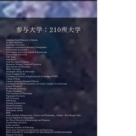
参与大学：210所大学
Akademia Sztuk Pięknych w Gdańsku
Al Quds University
Alexandria University
American international university of bangladesh
Architectural Association
Architectural Association School of Architecture
Arizona State University
ATU Sligo
Aum-Kuwait
Azad University of Isfahan
Belarusian National Technical University
Birla Institute of Technology
BRAC University
chandigarh college of architecture
China Academy of Art
Chittagong University of Engineering & Technology (CUET)
College of Marin
Comsats university Islamabad Pakistan
Confluence institute of innovation and creative strategies in architecture
Cornell University
De Montfort University
Deakin University
Delft University of Technology
Diponegoro University
DIT University
ETH Zürich
Glasgow School of Art
Harvard University
Helwan University
Hochschule Anhalt
IESB
Indian Institute of Engineering , Science and Technology , Shibpur , West Bengal ,India
Institut Supérieur de Technologie
Ion Mincu University of Architecture and Urbanism
Istanbul Bilgi University
jordan universty
Karlsruhe Institute of Technology
Kazan State University of Architecture and Engineering
KING MONGKUT'S UNIVERSITY OF TECHNOLOGY NORTH BANGKOK
Kingston University