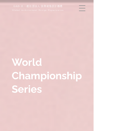
​GAD-O 一般社団法人 国際建築設計機構
Global Architectural Design Organization
World
Championship
Series