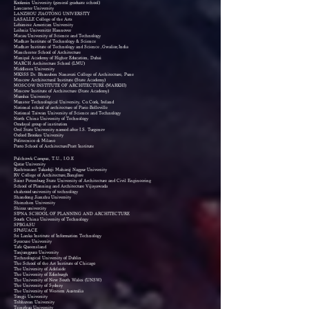
Kookmin University (general graduate school)
Lancaster University
LANZHOU JIAOTONG UNIVERSITY
LASALLE College of the Arts
Lebanese American University
Leibniz Universität Hannover
Macau University of Science and Technology
Madhav Institute of Technology & Science
Madhav Institute of Technology and Science ,Gwalior,India
Manchester School of Architecture
Manipal Academy of Higher Education, Dubai
MARCH Architecture School (LMU)
Middlesex University
MKSSS Dr. Bhanuben Nanavati College of Architecture, Pune
Moscow Architectural Institute (State Academy)
MOSCOW INSTITUTE OF ARCHITECTURE (MARKHI)
Moscow Institute of Architecture (State Academy)
Mumbai University
Munster Technological University, Co.Cork, Ireland
National school of architecture of Paris-Belleville
National Taiwan University of Science and Technology
North China University of Technology
Omdayal group of institution
Orel State University named after I.S. Turgenev
Oxford Brookes University
Politecnico di Milano
Porto School of ArchitecturePratt Institute
Pulchowk Campus, T.U., I.O.E
Qatar University
Rashtrasant Tukadoji Maharaj Nagpur University
RV College of Architecture,Banglore
Saint Petersburg State University of Architecture and Civil Engineering
School of Planning and Architecture Vijayawada
shahrood university of technology
Shandong Jianzhu University
Shenzhen University
Shiraz univercity
SIPNA SCHOOL OF PLANNING AND ARCHITECTURE
South China University of Technology
SPBGASU
SPbSUACE
Sri Lanka Institute of Information Technology
Syracuse University
Tafe Queensland
Tanjungpura University
Technological University of Dublin
The School of the Art Institute of Chicago
The University of Adelaide
The University of Edinburgh
The University of New South Wales (UNSW)
The University of Sydney
The University of Western Australia
Tongji University
Tribhuvan University
Tsinghua University