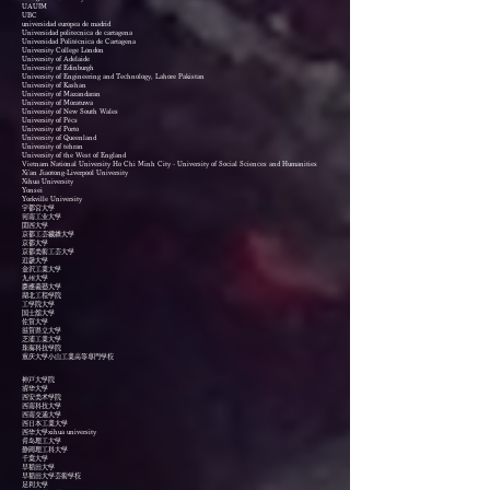
UAUIM
UBC
universidad europea de madrid
Universidad politecnica de cartagena
Universidad Politécnica de Cartagena
University College London
University of Adelaide
University of Edinburgh
University of Engineering and Technology, Lahore Pakistan
University of Kashan
University of Mazandaran
University of Moratuwa
University of New South Wales
University of Pécs
University of Porto
University of Queenland
University of tehran
University of the West of England
Vietnam National University Ho Chi Minh City - University of Social Sciences and Humanities
Xi'an Jiaotong-Liverpool University
Xihua University
Yonsei
Yorkville University
宇都宮大学
河南工业大学
関西大学
京都工芸繊維大学
京都大学
京都美術工芸大学
近畿大学
金沢工業大学
九州大学
慶應義塾大学
湖北工程学院
工学院大学
国士舘大学
佐賀大学
滋賀県立大学
芝浦工業大学
珠海科技学院
重庆大学小山工業高等専門学校
神戸大学院
清华大学
西安美术学院
西南科技大学
西南交通大学
西日本工業大学
西华大学xihua university
青岛理工大学
静岡理工科大学
千葉大学
早稲田大学
早稲田大学芸術学校
足利大学