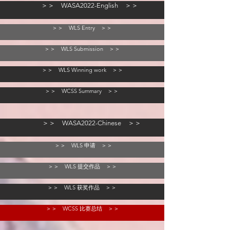
＞＞ WASA2022-English ＞＞
＞＞ WLS Entry ＞＞
＞＞ WLS Submission ＞＞
＞＞ WLS Winning work ＞＞
＞＞ WCSS Summary ＞＞
＞＞ WASA2022-Chinese ＞＞
＞＞ WLS 申请 ＞＞
＞＞ WLS 提交作品 ＞＞
＞＞ WLS 获奖作品 ＞＞
＞＞ WCSS 比赛总结 ＞＞