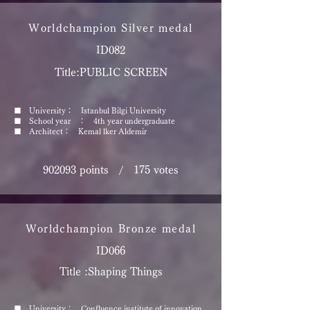
Worldchampion
Silver medal
ID082
Title:PUBLIC SCREEN
■ University： Istanbul Bilgi University
■ School year ： 4th year undergraduate
■ Architect： Kemal lker Aldemir
902093 points
/
175 votes
Worldchampion
Bronze medal
ID066
Title :Shaping Things
■ University： Confluence institute of innovation