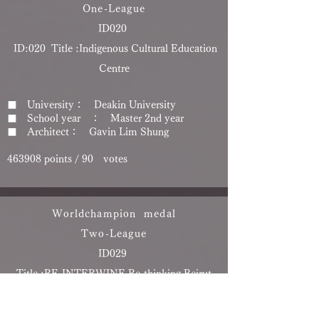
One-League
ID020 ​
ID:020 Title :Indigenous Cultural Education
Centre
■ University： Deakin University
■ School year ： Master 2nd year
■ Architect： Gavin Lim Shung
463908 points
/ 90
votes
Worldchampion medal
Two-League
ID029 ​
Title :RE-INTERWINE Re-thinking Beirut
Port
■ University： National Taiwan University