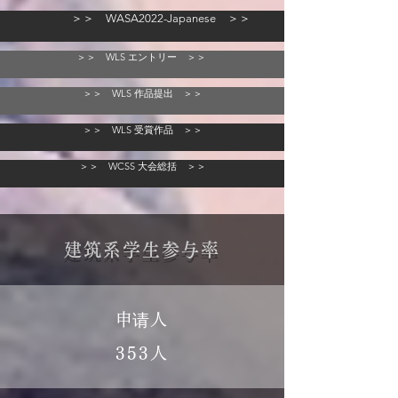
＞＞ WASA2022-Japanese ＞＞
＞＞ WLS エントリー ＞＞
＞＞ WLS 作品提出 ＞＞
＞＞ WLS 受賞作品 ＞＞
＞＞ WCSS 大会総括 ＞＞
建筑系学生参与率
​申请人
353人