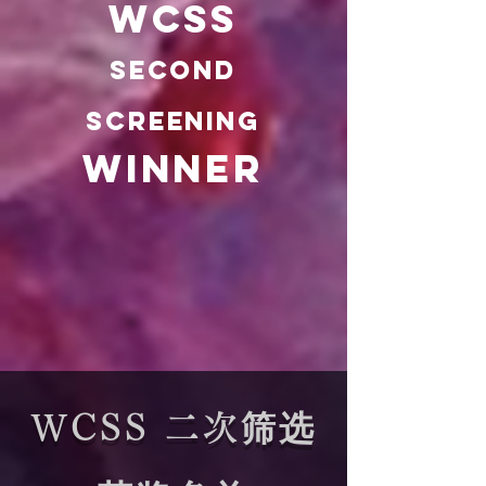
WCSS
Second
screening
Winner
WCSS 二次筛选