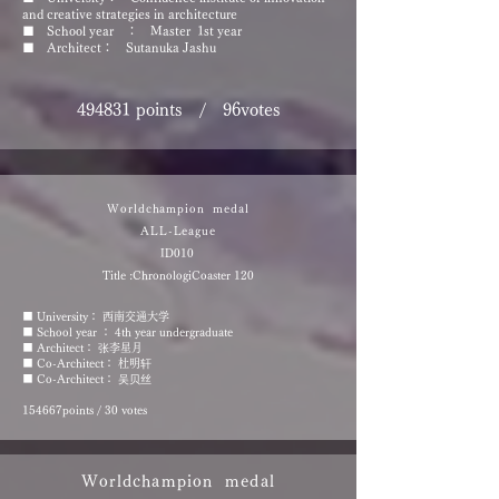
and creative strategies in architecture
■ School year ： Master 1st year
■ Architect： Sutanuka Jashu
494831 points
/
96votes
Worldchampion medal
ALL-League
ID010 ​
Title :ChronologiCoaster 120
■ University： 西南交通大学
■ School year ： 4th year undergraduate
■ Architect： 张李星月
■ Co-Architect： 杜明轩
■ Co-Architect： 吴贝丝
154667points
/ 30
votes
Worldchampion medal