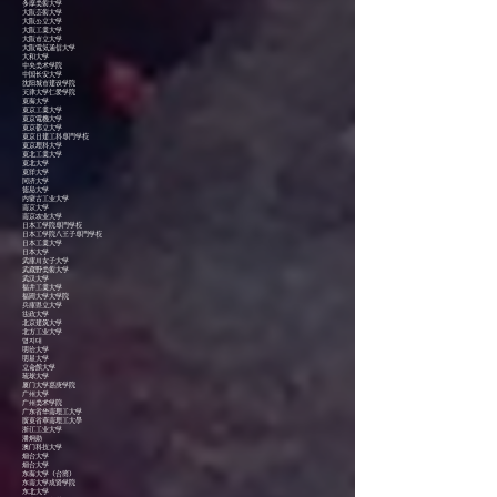
多摩美術大学
大阪芸術大学
大阪公立大学
大阪工業大学
大阪市立大学
大阪電気通信大学
大和大学
中央美术学院
中国长安大学
沈阳城市建设学院
天津大学仁爱学院
東海大学
東京工業大学
東京電機大学
東京都立大学
東京日建工科専門学校
東京理科大学
東北工業大学
東北大学
東洋大学
同济大学
徳島大学
内蒙古工业大学
南京大学
南京农业大学
日本工学院専門学校
日本工学院八王子専門学校
日本工業大学
日本大学
武庫川女子大学
武蔵野美術大学
武汉大学
福井工業大学
福岡大学大学院
兵庫県立大学
法政大学
北京建筑大学
北方工业大学
명지대
明治大学
明星大学
立命館大学
琉球大学
厦门大学嘉庚学院
广州大学
广州美术学院
广东省华南理工大学
廣東省華南理工大學
浙江工业大学
潘炯勋
澳门科技大学
烟台大学
烟台大学
东海大学（台湾）
东南大学成贤学院
东北大学