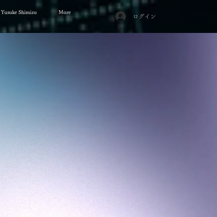
Yusuke Shimizu
More
ログイン