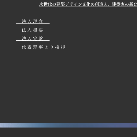
次世代の建築デザイン文化の創造と、建築家の新
法
人理念​
法人概要
​ 法人定款
代表理事より挨拶