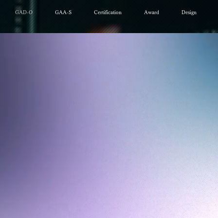
GAD-O
GAA-S
Certification
Award
Design