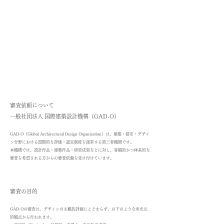
審査依頼について
一般社団法人 国際建築設計機構（GAD-O）
GAD-O（Global Architectural Design Organization）は、建築・都市・デザイ
ン分野における国際的な評価・認定制度を運営する第三者機関です。
本機構では、設計作品・建築作品・研究成果などに対し、客観的かつ体系的な
審査を希望される方からの審査依頼を受け付けています。
審査の目的
GAD-Oの審査は、デザインの主観的評価にとどまらず、以下のような多次元
的観点から行われます。