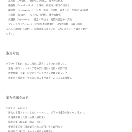
・
意匠性（Design）：独創性、表現力、美学的完成度
​・
機能性（Functionality）：合理性、利便性、構成の明快さ
​・
環境性（Environment）：自然・地域との関係、エネルギーや素材への配慮
​・
社会性（Society）：公共性、倫理性、社会的価値
​・
表現性（Expression）：概念の明快さ、建築的言語の一貫性
​・
プロセス性（Process）：設計思考の構造化、研究的態度、再現可能性
これらを総合的に分析し、国際基準に基づいた「GAD-スコア」と講評を発行
します。
審査対象
以下のいずれか、または複数に該当するものが対象です。
​・
建築・都市・インテリア等の設計提案・実作・研究作品
​・
教育機関・企業・行政におけるデザイン評価プロジェクト
​・
建築家・設計士・学生等の個人またはチームによる応募作品
審査依頼の流れ
申請フォームの送信
所定の申請フォームまたはメールにて、以下の情報をお知らせください。
​・
申請者情報（氏名・所属・連絡先）
​・
審査対象（作品名・概要・目的）
​・
審査希望区分（構想部門／竣工部門／学生部門など）
​・
提出形式（PDF・データ・模型・映像等）