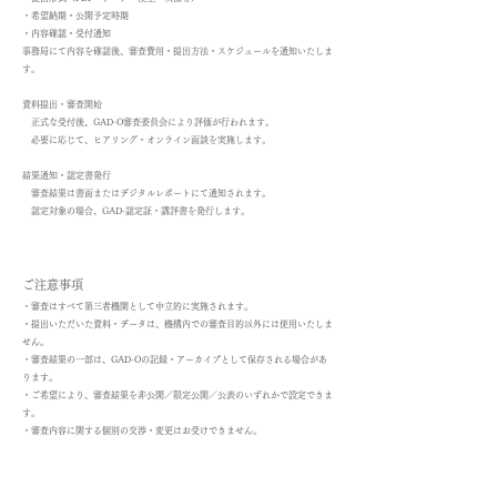
​・
希望納期・公開予定時期
​・
内容確認・受付通知
事務局にて内容を確認後、審査費用・提出方法・スケジュールを通知いたしま
す。
資料提出・審査開始
正式な受付後、GAD-O審査委員会により評価が行われます。
必要に応じて、ヒアリング・オンライン面談を実施します。
結果通知・認定書発行
審査結果は書面またはデジタルレポートにて通知されます。
認定対象の場合、GAD-認定証・講評書を発行します。
ご注意事項
​・
審査はすべて第三者機関として中立的に実施されます。
​・
提出いただいた資料・データは、機構内での審査目的以外には使用いたしま
せん。
​・
審査結果の一部は、GAD-Oの記録・アーカイブとして保存される場合があ
ります。
​・
ご希望により、審査結果を非公開／限定公開／公表のいずれかで設定できま
す。
​・
審査内容に関する個別の交渉・変更はお受けできません。