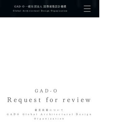
​GAD-O 一般社団法人 国際建築設計機構
Global Architectural Design Organization
GAD-O
Request for review
審査依頼について
GADO Global Architectural Design
Organization