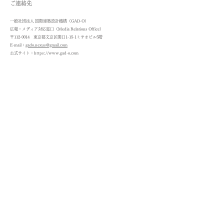
ご連絡先
一般社団法人 国際建築設計機構（GAD-O）
広報・メディア対応窓口（Media Relations Office）
〒112-0014 東京都文京区関口1-15-1ミサオビル5階
E-mail：
gado.nexus@gmail.com
公式サイト：
https://www.gad-o.com
GAD-Oについて
法人理念​
​法人概要