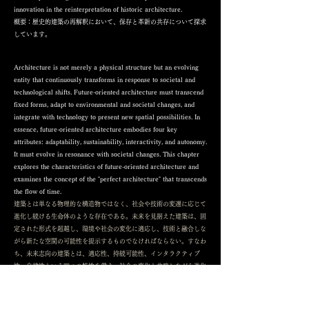
innovation in the reinterpretation of historic architecture.
概要：歴史的建築の再解釈において、保存と革新の共存について探求
しています。
Architecture is not merely a physical structure but an evolving
entity that continuously transforms in response to societal and
technological shifts. Future-oriented architecture must transcend
fixed forms, adapt to environmental and societal changes, and
integrate with technology to present new spatial possibilities. In
essence, future-oriented architecture embodies four key
attributes: adaptability, sustainability, interactivity, and autonomy.
It must evolve in resonance with societal changes. This chapter
explores the characteristics of future-oriented architecture and
examines the concept of the "perfect architecture" that transcends
the flow of time.
建築とは単なる物理的な構造物ではなく、社会や技術の変遷に応じて
進化し続ける生命体のような存在である。未来を見据えた建築は、固
定された形式を超越し、環境や社会の変化に適応し、技術と融合しな
がら新たな空間の可能性を提示するものでなければならない。すなわ
ち、未来志向の建築とは、適応性、持続可能性、インタラクティブ
性、自律性という四つの特性を備え、社会の変化と共鳴しながら進化
し続ける建築である。本章では、未来志向の建築の特性を紐解き、時
代の流れを超越する「完璧な建築」のあり方を考察する。