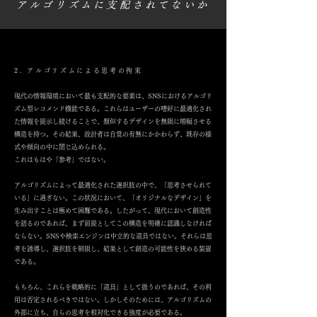
アルゴリズムに支配されてないか
2. アルゴリズムによる思考の拘束
現代の情報環境において最も支配的な要素は、SNSにおけるアルゴリ
ズム型レコメンド機能である。これらはユーザーの嗜好に最適化され
た情報を提示し続けることで、類似するデザインを無限に増幅させる
構造を持つ。その結果、設計者は自覚の有無にかかわらず、既存の様
式や傾向の中に閉じ込められる。
これはもはや「参考」ではない。
アルゴリズムによって最適化された選択肢の中で、「思考させられて
いる」に過ぎない。この状況において、「オリジナルなデザイン」を
生み出すことは極めて困難である。したがって、現代において創造性
を語るのであれば、まず前提としてこの構造を明確に認識しなければ
ならない。SNSや検索エンジンは中立的な道具ではない。それらは思
考を誘導し、選択肢を制限し、結果として創造の可能性を狭める装置
である。
もちろん、これらを戦略的に「道具」として扱うのであれば、その利
用は否定されるべきではない。しかしそのためには、アルゴリズムの
外部に立ち、自らの思考を相対化できる強度が必要である。