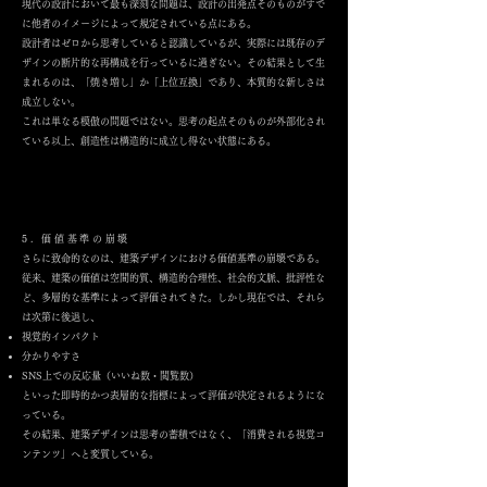
現代の設計において最も深刻な問題は、設計の出発点そのものがすで
に他者のイメージによって規定されている点にある。
設計者はゼロから思考していると認識しているが、実際には既存のデ
ザインの断片的な再構成を行っているに過ぎない。その結果として生
まれるのは、「焼き増し」か「上位互換」であり、本質的な新しさは
成立しない。
これは単なる模倣の問題ではない。思考の起点そのものが外部化され
ている以上、創造性は構造的に成立し得ない状態にある。
5. 価値基準の崩壊
さらに致命的なのは、建築デザインにおける価値基準の崩壊である。
従来、建築の価値は空間的質、構造的合理性、社会的文脈、批評性な
ど、多層的な基準によって評価されてきた。しかし現在では、それら
は次第に後退し、
視覚的インパクト
分かりやすさ
SNS上での反応量（いいね数・閲覧数）
といった即時的かつ表層的な指標によって評価が決定されるようにな
っている。
その結果、建築デザインは思考の蓄積ではなく、「消費される視覚コ
ンテンツ」へと変質している。