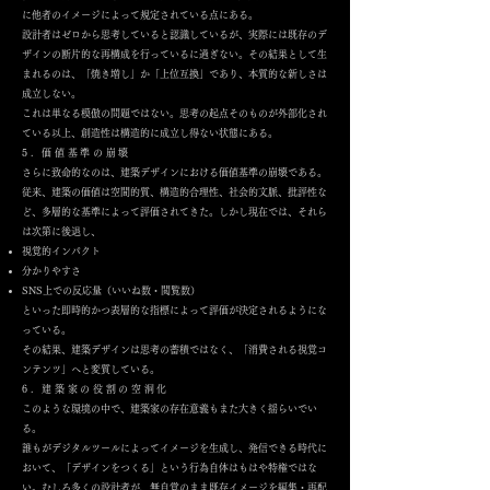
に他者のイメージによって規定されている点にある。
設計者はゼロから思考していると認識しているが、実際には既存のデ
ザインの断片的な再構成を行っているに過ぎない。その結果として生
まれるのは、「焼き増し」か「上位互換」であり、本質的な新しさは
成立しない。
これは単なる模倣の問題ではない。思考の起点そのものが外部化され
ている以上、創造性は構造的に成立し得ない状態にある。
5. 価値基準の崩壊
さらに致命的なのは、建築デザインにおける価値基準の崩壊である。
従来、建築の価値は空間的質、構造的合理性、社会的文脈、批評性な
ど、多層的な基準によって評価されてきた。しかし現在では、それら
は次第に後退し、
視覚的インパクト
分かりやすさ
SNS上での反応量（いいね数・閲覧数）
といった即時的かつ表層的な指標によって評価が決定されるようにな
っている。
その結果、建築デザインは思考の蓄積ではなく、「消費される視覚コ
ンテンツ」へと変質している。
6. 建築家の役割の空洞化
このような環境の中で、建築家の存在意義もまた大きく揺らいでい
る。
誰もがデジタルツールによってイメージを生成し、発信できる時代に
おいて、「デザインをつくる」という行為自体はもはや特権ではな
い。むしろ多くの設計者が、無自覚のまま既存イメージを編集・再配