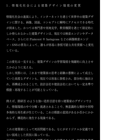
1. 情報化社会による建築デザイン環境の変質
情報化社会の進展により、インターネットを通じて世界中の建築デザ
インに関する、画像、図面、コンセプトに瞬時にアクセスできる時代
が到来した。かつては専門書や実地見学、教育機関を通じて限定的に
しか得られなかった建築デザインは、現在では検索エンジンやデータ
ベース、さらには Pinterest や Instagram などの画像検索エンジ
ン・SNSの普及によって、誰もが容易に参照可能な共有資源へと変化
している。
この変化は一見すると、建築デザインの学習環境を飛躍的に向上させ
たかのように見える。
しかし実際には、これまで建築家の思考と経験の蓄積によって成立し
ていた高度なデザインも、現在では容易に参照され、部分的に抽出さ
れ、再構成されることで、設計会社や建設会社においても一定水準で
模倣・再現することが可能となっている。
例えば、隈研吾 のような強い造形言語を持つ建築家のデザインでさ
え、情報環境の中で分解・流通されることで、無意識的な類似や同時
多発的な再生産が生じている。これは模倣の意図があるか否かにかか
わらず、構造的に発生する現象である。
これは建築家にとって死活問題である。なにがオリジナルか定義でき
ない混沌とした状況に陥っている。