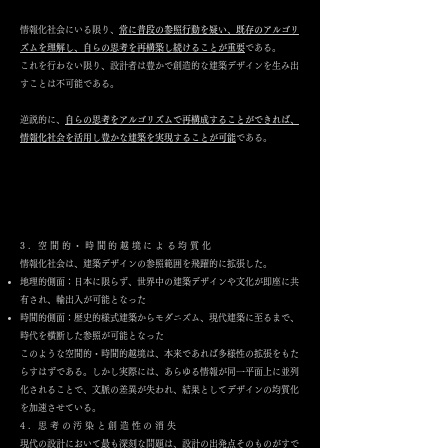
情報化社会にいる限り、
常に普段の参照行動を疑い、既存のアルゴリ
ズムを理解し、自らの思考を再構築し続けることが重要
である。
これを行わない限り、設計者は豊かで創造的な建築デザインを生み出
すことは不可能である。
逆説的に、
自らの思考をアルゴリズムで再構成することができれば、
情報化社会を活用し豊かな建築を実現することが可能
である。
3. 空間的・時間的越境による均質化
情報化社会は、建築デザインの参照範囲を飛躍的に拡張した。
地理的側面：日本に限らず、世界中の建築デザインや文化が即座に共
有され、輸出入が可能となった
時間的側面：歴史的様式建築からモダニズム、現代建築に至るまで、
時代を横断した参照が可能となった
このような空間的・時間的越境は、本来であれば多様性の拡張をもた
らすはずである。しかし実際には、あらゆる情報が同一平面上に並列
化されることで、文脈の差異が失われ、結果としてデザインの均質化
を加速させている。
4. 思考の汚染と創造性の消失
現代の設計において最も深刻な問題は、設計の出発点そのものがすで