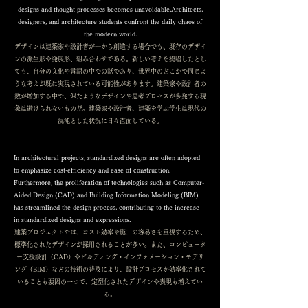
designs and thought processes becomes unavoidable.Architects,
designers, and architecture students confront the daily chaos of
the modern world.
デザインは建築家や設計者が一から創造する場合でも、既存のデザイ
ンの派生形や発展形、組み合わせである。新しい考えを提唱したとし
ても、自分の文化や言語の中での話であり、世界中のどこかで同じよ
うな考えが既に実現されている可能性があります。建築家や設計者の
数が増加する中で、似たようなデザインや思考プロセスが多発する現
象は避けられないものだ。建築家や設計者、建築を学ぶ学生は現代の
混沌とした状況に日々直面している。
In architectural projects, standardized designs are often adopted
to emphasize cost-efficiency and ease of construction.
Furthermore, the proliferation of technologies such as Computer-
Aided Design (CAD) and Building Information Modeling (BIM)
has streamlined the design process, contributing to the increase
in standardized designs and expressions.
建築プロジェクトでは、コスト効率や施工の容易さを重視するため、
標準化されたデザインが採用されることが多い。また、コンピュータ
ー支援設計（CAD）やビルディング・インフォメーション・モデリ
ング（BIM）などの技術の普及により、設計プロセスが効率化されて
いることも要因の一つで、定型化されたデザインや表現も増えてい
る。