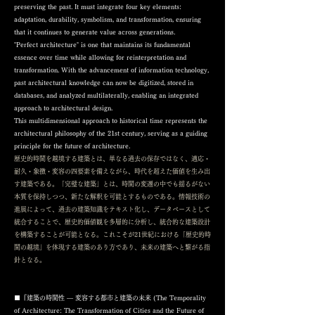
preserving the past. It must integrate four key elements:
adaptation, durability, symbolism, and transformation, ensuring
that it continues to generate value across generations.
"Perfect architecture" is one that maintains its fundamental
essence over time while allowing for reinterpretation and
transformation. With the advancement of information technology,
past architectural knowledge can now be digitized, stored in
databases, and analyzed multilaterally, enabling an integrated
approach to architectural design.
This multidimensional approach to historical time represents the
architectural philosophy of the 21st century, serving as a guiding
principle for the future of architecture.
歴史的時間を越境する建築とは、単なる過去の保存ではなく、適応・
耐久・象徴・変容の四要素を備えながら、時代を超えた価値を生み出
す建築である。「完璧な建築」とは、時間の変遷の中でも揺るがない
本質を保持しつつ、新たな解釈を可能とするものである。情報技術の
進展によって、過去の建築知識をテキスト化し、データベースとして
統合することで、歴史的価値観を多層的に分析し、統合的な建築設計
を構築することが可能となる。これこそが21世紀における「歴史的時
間の越境」を体現する建築のあり方であり、未来の建築へと繋がる指
針となる。
■『建築の時間性 ― 変容する都市と建築の未来 (The Temporality
of Architecture: The Transformation of Cities and the Future of