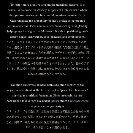
To foster more creative and multidimensional designs, it is
crucial to embrace the concept of "perfect architecture," where
designs are constructed in a multidimensional manner daily.
Understanding the probability of one's design being created
within academia, local communities, domestically, and globally
helps gauge its originality. Moreover, it aids in positioning one's
design amidst derivations, developments, and combinations.
そこで、よりクリエイティブで高次元なデザインを実現するために、
日々、創造されるデザインを多次元的に構築した”完璧な建築”の概念
を活用することが有効だ。自分が創造したデザインが学内、地域、国
内、世界でどのくらいの確率で創造されているのかを知ることで、オ
リジナリティの度合いを把握することができます。また、自分のデザ
インが、他の派生や発展、組み合わせの中でどのような位置づけにあ
るのかを理解することができる。
Creative endeavors demand both subjective creativity and
objective analytical skills. At its core lies "perfect architecture,"
serving as a critical foundation. Simultaneously, we are
encouraged to leverage our unique perspectives and experiences
to generate unique designs.
クリエイティブな活動には、主観的な創造力と客観的な分析力の両方
が必要です。その基礎となるのが”完璧な建築”であり、重要な要素と
なる。同時に、私たちは独自の視点や経験を活かして、ユニークなデ
ザインを生み出すことが期待される。