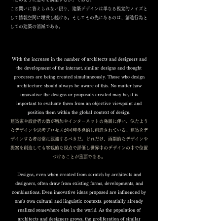
この問いに答えられない限り、建築デザインは単なる視覚的ノイズと
して情報空間に埋没し続ける。そしてその先にあるのは、創造行為と
しての建築の消滅である。
With the increase in the number of architects and designers and
the development of the internet, similar designs and thought
processes are being created simultaneously. Those who design
architecture should always be aware of this. No matter how
innovative the designs or proposals created may be, it is
important to evaluate them from an objective viewpoint and
position them within the global context of design.
建築家や設計者の数が増加やインターネットの発展に伴い、似たよう
なデザインや思考プロセスが同時多発的に創造されている。​建築をデ
ザインする者は常に認識するべきだ。
どれだけ、画期的なデザインや
提案を創造しても客観的な視点で評価し世界中のデザインの中で位置
づけることが重要である。
Designs, even when created from scratch by architects and
designers, often draw from existing forms, developments, and
combinations. Even innovative ideas proposed are influenced by
one's own cultural and linguistic contexts, potentially already
realized somewhere else in the world. As the population of
architects and designers grows, the proliferation of similar