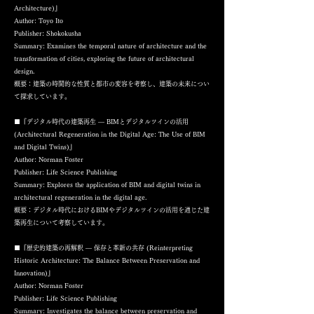
Architecture)』
Author: Toyo Ito
Publisher: Shokokusha
Summary: Examines the temporal nature of architecture and the
transformation of cities, exploring the future of architectural
design.
概要：建築の時間的な性質と都市の変容を考察し、建築の未来につい
て探求しています。
■『デジタル時代の建築再生 ― BIMとデジタルツインの活用
(Architectural Regeneration in the Digital Age: The Use of BIM
and Digital Twins)』
Author: Norman Foster
Publisher: Life Science Publishing
Summary: Explores the application of BIM and digital twins in
architectural regeneration in the digital age.
概要：デジタル時代におけるBIMやデジタルツインの活用を通じた建
築再生について考察しています。
■『歴史的建築の再解釈 ― 保存と革新の共存 (Reinterpreting
Historic Architecture: The Balance Between Preservation and
Innovation)』
Author: Norman Foster
Publisher: Life Science Publishing
Summary: Investigates the balance between preservation and