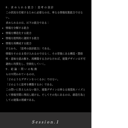
8. 求められる能力：思考の設計
この状況を打破するために必要なのは、単なる情報収集能力ではな
い。
求められるのは、以下の能力である：
情報を分解する能力
情報を構造化する能力
情報を批判的に選別する能力
情報を再構成する能力
すなわち、「思考の設計能力」である。
情報をそのまま受け入れるのではなく、その背後にある構造・関係
性・意味を読み解き、再構築する力がなければ、建築デザインは不可
避的に均質化し、空洞化していく。
9. 結論：問いの転換
もはや問われているのは、
「どのようなデザインをつくるか」ではない。
「どのように思考を構築するか」である。
この問いに答えられない限り、建築デザインは単なる視覚的ノイズと
して情報空間に埋没し続ける。そしてその先にあるのは、創造行為と
しての建築の消滅である。
Session.1