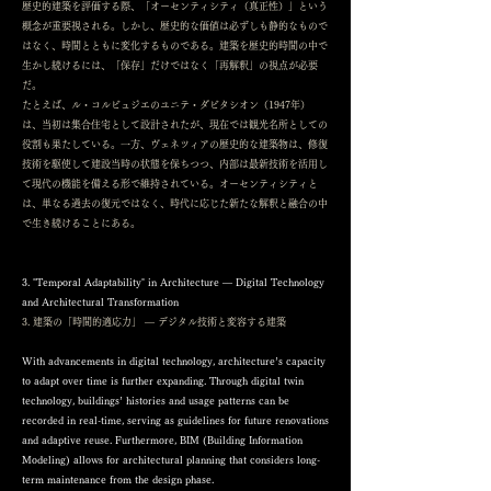
歴史的建築を評価する際、「オーセンティシティ（真正性）」という
概念が重要視される。しかし、歴史的な価値は必ずしも静的なもので
はなく、時間とともに変化するものである。建築を歴史的時間の中で
生かし続けるには、「保存」だけではなく「再解釈」の視点が必要
だ。
たとえば、ル・コルビュジエのユニテ・ダビタシオン（1947年）
は、当初は集合住宅として設計されたが、現在では観光名所としての
役割も果たしている。一方、ヴェネツィアの歴史的な建築物は、修復
技術を駆使して建設当時の状態を保ちつつ、内部は最新技術を活用し
て現代の機能を備える形で維持されている。オーセンティシティと
は、単なる過去の復元ではなく、時代に応じた新たな解釈と融合の中
で生き続けることにある。
3. "Temporal Adaptability" in Architecture — Digital Technology
and Architectural Transformation
3. 建築の「時間的適応力」 ― デジタル技術と変容する建築
With advancements in digital technology, architecture’s capacity
to adapt over time is further expanding. Through digital twin
technology, buildings’ histories and usage patterns can be
recorded in real-time, serving as guidelines for future renovations
and adaptive reuse. Furthermore, BIM (Building Information
Modeling) allows for architectural planning that considers long-
term maintenance from the design phase.