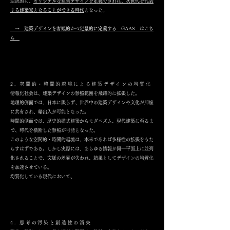
逆説的に、
オリジナルな建築デザインを定義できれば、次世代を代表
する建築家となることができる時代
となった。
​→ 建築デザインを客観的かつ定量的に定義する GAAS はこち
ら
2. 空間的・時間的越境による建築デザインの均質化
情報化社会は、建築デザインの参照範囲を飛躍的に拡張した。
地理的側面では、日本に限らず、世界中の建築デザインや文化が即座
に共有され、輸出入が可能となった。
時間的側面では、歴史的様式建築からモダニズム、現代建築に至るま
で、時代を横断した参照が可能となった。
このような空間的・時間的越境は、本来であれば多様性の拡張をもた
らすはずである。しかし実際には、あらゆる情報が同一平面上に並列
化されることで、文脈の差異が失われ、結果としてデザインの均質化
を加速させている。
均質化している現代において、
4. 思考の汚染と創造性の消失