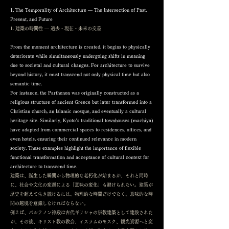
1. The Temporality of Architecture — The Intersection of Past,
Present, and Future
1. 建築の時間性 ― 過去・現在・未来の交差
From the moment architecture is created, it begins to physically
deteriorate while simultaneously undergoing shifts in meaning
due to societal and cultural changes. For architecture to survive
beyond history, it must transcend not only physical time but also
semantic time.
For instance, the Parthenon was originally constructed as a
religious structure of ancient Greece but later transformed into a
Christian church, an Islamic mosque, and eventually a cultural
heritage site. Similarly, Kyoto’s traditional townhouses (machiya)
have adapted from commercial spaces to residences, offices, and
even hotels, ensuring their continued relevance in modern
society. These examples highlight the importance of flexible
functional transformation and acceptance of cultural context for
architecture to transcend time.
建築は、誕生した瞬間から物理的な老朽化が始まるが、それと同時
に、社会や文化の変遷による「意味の変化」も避けられない。建築が
歴史を超えて生き続けるには、物理的な時間だけでなく、意味的な時
間の越境を意識しなければならない。
例えば、パルテノン神殿は古代ギリシャの宗教建築として建設された
が、その後、キリスト教の教会、イスラムのモスク、観光資源へと変