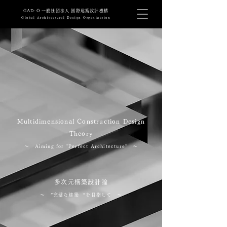
​GAD-O 一般社団法人 国際建築設計機構
Global Architectural Design Organization
Multidimensional Construction Design
Theory
～ Aiming for "Perfect Architecture"
～
多次元構築設計論
～ ”完璧な建築 ”を目指して ～