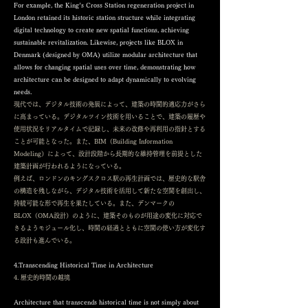
For example, the King’s Cross Station regeneration project in
London retained its historic station structure while integrating
digital technology to create new spatial functions, achieving
sustainable revitalization. Likewise, projects like BLOX in
Denmark (designed by OMA) utilize modular architecture that
allows for changing spatial uses over time, demonstrating how
architecture can be designed to adapt dynamically to evolving
needs.
現代では、デジタル技術の発展によって、建築の時間的適応力がさら
に高まっている。デジタルツイン技術を用いることで、建築の履歴や
使用状況をリアルタイムで記録し、未来の改修や再利用の指針とする
ことが可能となった。また、BIM（Building Information
Modeling）によって、設計段階から長期的な維持管理を前提とした
建築計画が行われるようになっている。
例えば、ロンドンのキングスクロス駅の再生計画では、歴史的な駅舎
の構造を残しながら、デジタル技術を活用して新たな空間を創出し、
持続可能な形で再生を果たしている。また、デンマークの
BLOX（OMA設計）のように、建築そのものが用途の変化に対応で
きるようモジュール化し、時間の経過とともに空間の使い方が変化す
る設計も進んでいる。
4.Transcending Historical Time in Architecture
4. 歴史的時間の越境
Architecture that transcends historical time is not simply about