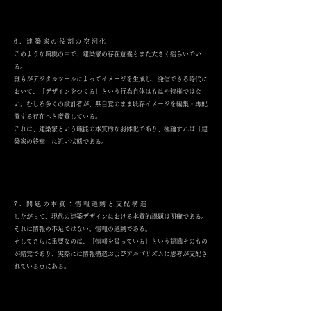
6. 建築家の役割の空洞化
このような環境の中で、建築家の存在意義もまた大きく揺らいでい
る。
誰もがデジタルツールによってイメージを生成し、発信できる時代に
おいて、「デザインをつくる」という行為自体はもはや特権ではな
い。むしろ多くの設計者が、無自覚のまま既存イメージを編集・再配
置する存在へと変質している。
これは、建築家という職能の本質的な弱体化であり、極論すれば「建
築家の終焉」に近い状態である。
7. 問題の本質：情報過剰と支配構造
したがって、現代の建築デザインにおける本質的課題は明確である。
それは情報の不足ではない。情報の過剰である。
そしてさらに重要なのは、「情報を扱っている」という認識そのもの
が錯覚であり、実際には情報構造およびアルゴリズムに思考が支配さ
れている点にある。