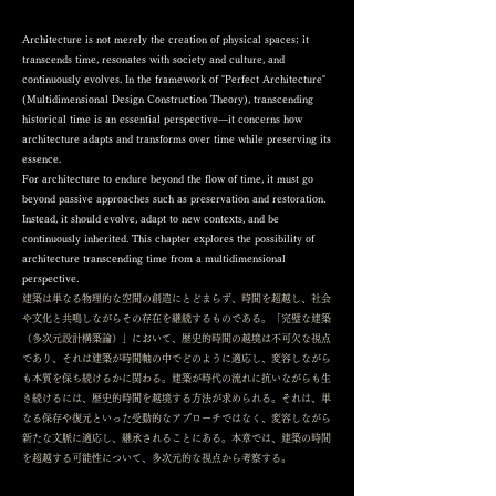
Architecture is not merely the creation of physical spaces; it
transcends time, resonates with society and culture, and
continuously evolves. In the framework of "Perfect Architecture"
(Multidimensional Design Construction Theory), transcending
historical time is an essential perspective—it concerns how
architecture adapts and transforms over time while preserving its
essence.
For architecture to endure beyond the flow of time, it must go
beyond passive approaches such as preservation and restoration.
Instead, it should evolve, adapt to new contexts, and be
continuously inherited. This chapter explores the possibility of
architecture transcending time from a multidimensional
perspective.
建築は単なる物理的な空間の創造にとどまらず、時間を超越し、社会
や文化と共鳴しながらその存在を継続するものである。「完璧な建築
（多次元設計構築論）」において、歴史的時間の越境は不可欠な視点
であり、それは建築が時間軸の中でどのように適応し、変容しながら
も本質を保ち続けるかに関わる。建築が時代の流れに抗いながらも生
き続けるには、歴史的時間を越境する方法が求められる。それは、単
なる保存や復元といった受動的なアプローチではなく、変容しながら
新たな文脈に適応し、継承されることにある。本章では、建築の時間
を超越する可能性について、多次元的な視点から考察する。