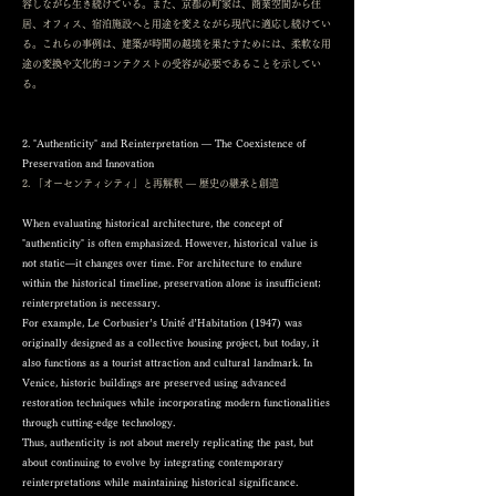
容しながら生き続けている。また、京都の町家は、商業空間から住
居、オフィス、宿泊施設へと用途を変えながら現代に適応し続けてい
る。これらの事例は、建築が時間の越境を果たすためには、柔軟な用
途の変換や文化的コンテクストの受容が必要であることを示してい
る。
2. "Authenticity" and Reinterpretation — The Coexistence of
Preservation and Innovation
2. 「オーセンティシティ」と再解釈 ― 歴史の継承と創造
When evaluating historical architecture, the concept of
"authenticity" is often emphasized. However, historical value is
not static—it changes over time. For architecture to endure
within the historical timeline, preservation alone is insufficient;
reinterpretation is necessary.
For example, Le Corbusier’s Unité d’Habitation (1947) was
originally designed as a collective housing project, but today, it
also functions as a tourist attraction and cultural landmark. In
Venice, historic buildings are preserved using advanced
restoration techniques while incorporating modern functionalities
through cutting-edge technology.
Thus, authenticity is not about merely replicating the past, but
about continuing to evolve by integrating contemporary
reinterpretations while maintaining historical significance.