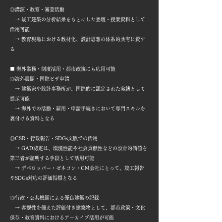
◎講演・教育・審査活動
→ 竣工建築の分析結果をもとにした登壇・授業資料として
活用可能
→ 教育現場における教材化、設計思想の体系的共有に資す
る
■ 海外業務・制度活用・都市政策にも応用可能
◎海外展開・国際ビザ申請
→ 建築家や設計事務所が、国際的に認定された実績として
提示可能
→ 海外での活動・雇用・申請手続きにおいて専門スキルを
裏付ける資料となる
◎CSR・行政報告・SDGs文脈での活用
→ GAD認定は、環境性能や社会貢献性などの設計的価値を
第三者が証明する手段として活用可能
→ デベロッパー・ゼネコン・CM会社にとって、竣工報告
やSDGs対応の評価指標となる
◎行政・公共機関による優良建築の記録
→ 客観性を備えた評価付き建築物として、都市政策・文化
保存・教育資料におけるアーカイブ活用が可能