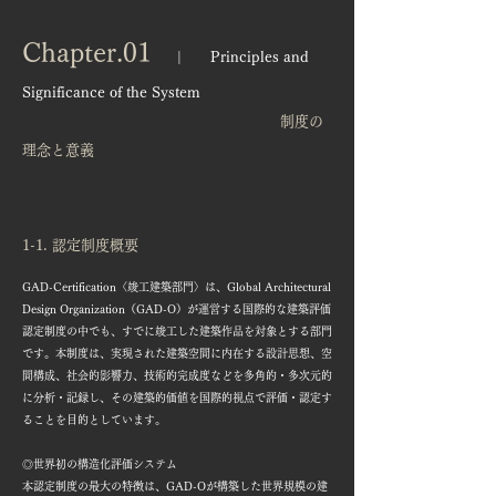
Chapter.01
| Principles and
Significance of the System
制度の
理念と意義
1-1. 認定制度概要
GAD-Certification〈竣工建築部門〉は、Global Architectural
Design Organization（GAD-O）が運営する国際的な建築評価
認定制度の中でも、すでに竣工した建築作品を対象とする部門
です。本制度は、実現された建築空間に内在する設計思想、空
間構成、社会的影響力、技術的完成度などを多角的・多次元的
に分析・記録し、その建築的価値を国際的視点で評価・認定す
ることを目的としています。
◎世界初の構造化評価システム
本認定制度の最大の特徴は、GAD-Oが構築した世界規模の建