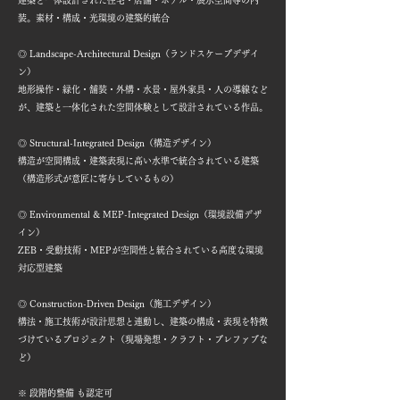
建築と一体設計された住宅・店舗・ホテル・展示空間等の内
装。素材・構成・光環境の建築的統合
◎ Landscape-Architectural Design（ランドスケープデザイ
ン）
地形操作・緑化・舗装・外構・水景・屋外家具・人の導線など
が、建築と一体化された空間体験として設計されている作品。
◎ Structural-Integrated Design（構造デザイン）
構造が空間構成・建築表現に高い水準で統合されている建築
（構造形式が意匠に寄与しているもの）
◎ Environmental & MEP-Integrated Design（環境設備デザ
イン）
ZEB・受動技術・MEPが空間性と統合されている高度な環境
対応型建築
◎ Construction-Driven Design（施工デザイン）
構法・施工技術が設計思想と連動し、建築の構成・表現を特徴
づけているプロジェクト（現場発想・クラフト・プレファブな
ど）
※ 段階的整備 も認定可