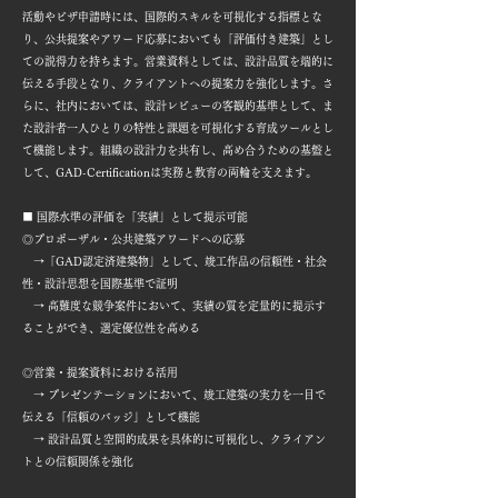
活動やビザ申請時には、国際的スキルを可視化する指標とな
り、公共提案やアワード応募においても「評価付き建築」とし
ての説得力を持ちます。営業資料としては、設計品質を端的に
伝える手段となり、クライアントへの提案力を強化します。さ
らに、社内においては、設計レビューの客観的基準として、ま
た設計者一人ひとりの特性と課題を可視化する育成ツールとし
て機能します。組織の設計力を共有し、高め合うための基盤と
して、GAD-Certificationは実務と教育の両輪を支えます。
■ 国際水準の評価を「実績」として提示可能
◎プロポーザル・公共建築アワードへの応募
→「GAD認定済建築物」として、竣工作品の信頼性・社会
性・設計思想を国際基準で証明
→ 高難度な競争案件において、実績の質を定量的に提示す
ることができ、選定優位性を高める
◎営業・提案資料における活用
→ プレゼンテーションにおいて、竣工建築の実力を一目で
伝える「信頼のバッジ」として機能
→ 設計品質と空間的成果を具体的に可視化し、クライアン
トとの信頼関係を強化