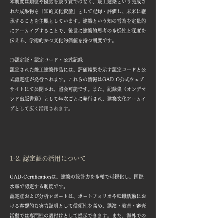
本制度は順位や優劣を競う賞ではなく、竣工建築という完成さ
れた成果物を「知的文化資産」として記録・評価し、未来に継
承することを主眼としています。建築という知の営為を定量的
にアーカイブすることで、後世に建築的思考の多様性と深度を
伝える、学術的かつ文化的価値を持つ制度です。
◎認定証・認定コード・公式記録
認定された竣工建築作品には、評価結果を示す認定コードと公
式認定証が発行されます。これらの情報はGAD-O公式ウェブ
サイトにて公開され、照会可能です。また、記録集（オンデマ
ンド出版書籍）として年次ごとに発行され、建築文化アーカイ
ブとして広く活用されます。
1-2. 認定証の活用について
GAD-Certificationは、建築の設計力を多軸で可視化し、国際
水準で認定する制度です。
認定証および分析レポートは、ポートフォリオや転職活動にお
ける客観的な実力証明として信頼性を高め、講演・教育・審査
活動では専門性の裏付けとして提示できます。また、海外での