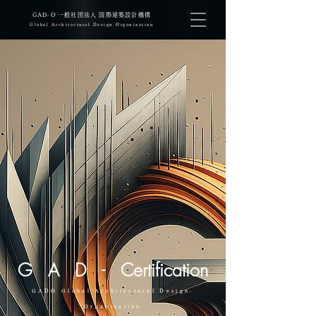
​GAD-O 一般社団法人 国際建築設計機構
Global Architectural Design Organization
GAD-
Certification
GADO Global Architectural Design-
Organization