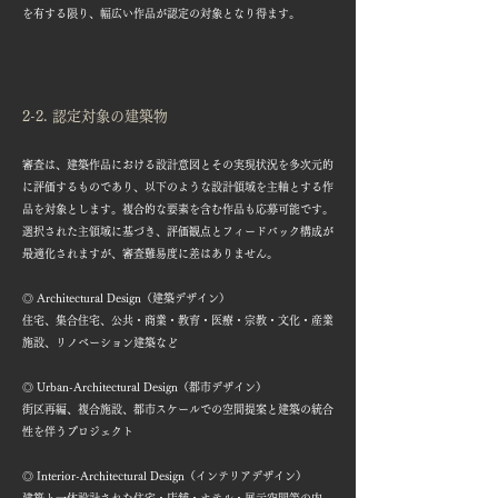
を有する限り、幅広い作品が認定の対象となり得ます。
2-2. 認定対象の建築物
審査は、建築作品における設計意図とその実現状況を多次元的
に評価するものであり、以下のような設計領域を主軸とする作
品を対象とします。複合的な要素を含む作品も応募可能です。
選択された主領域に基づき、評価観点とフィードバック構成が
最適化されますが、審査難易度に差はありません。
◎ Architectural Design（建築デザイン）
住宅、集合住宅、公共・商業・教育・医療・宗教・文化・産業
施設、リノベーション建築など
◎ Urban-Architectural Design（都市デザイン）
街区再編、複合施設、都市スケールでの空間提案と建築の統合
性を伴うプロジェクト
◎ Interior-Architectural Design（インテリアデザイン）