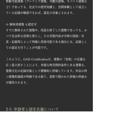
移動可能建築（プレファブ建築、可搬式建築、モバイル建築な
ど）であっても、社会での使用実績と、空間体験として成立し
ている記録が確認できれば、認定の対象とされます。
※ 解体済建築 も認定可
すでに解体された建築や、用途を終了した建築であっても、か
つて社会的な役割を果たし、その空間内容が当時の図面・写
真・記録等によって明確に再現可能である場合には、記録とし
ての認定を行うことが可能です。
このように、GAD-Certificationは、建築の「実現」の定義を
広く捉え直すことにより、多様な時空間的条件にある建築を、
建築文化の記録対象として積極的に評価しています。作品の持
つ建築的価値が明確である限り、柔軟で開かれた評価の枠組み
が適用されます。
2-3. 申請者と認定名義について
GAD-Certification〈竣工建築部門〉では、当該建築作品の設
計に実質的に関与した個人または組織が、認定申請を行うこと