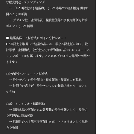
◎販売促進・ブランディング
→ 「GAD認定付き建築物」として市場での差別化を明確に
図ることが可能
→ デザイン性・空間品質・環境性能等の多次元評価を訴求
ポイントとして活用
■ 建築実務・人材育成に活きる分析レポート
GAD認定を取得した建築作品には、単なる認定証に加え、設
計思想・空間構成・社会性などの評価軸に基づいたフィードバ
ックレポートが付属します。これは以下のような場面で活用で
きます：
◎社内設計レビュー・人材育成
→ 設計者ごとの設計傾向・得意領域・課題点を可視化
→ 技術力の底上げ、設計ナレッジの組織内共有ツールとし
て有効
◎ポートフォリオ・転職活動
→ 国際水準で評価された建築物の設計実績として、設計力
を客観的に提示可能
→ 信頼性のある第三者評価付きポートフォリオとして説得
力を発揮