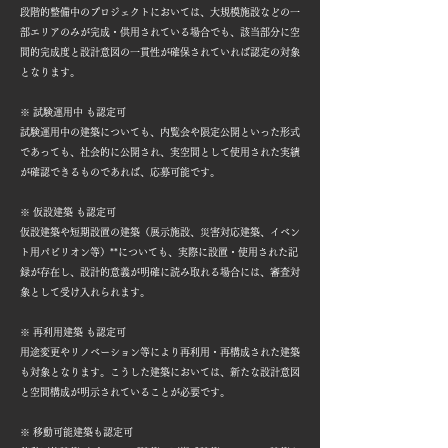
段階的整備中のプロジェクトにおいては、大規模施設などの一
部エリアのみが完成・供用されている場合でも、該当部分に空
間的完成度と設計意図の一貫性が確保されていれば認定の対象
となります。
※ 試験運用中 も認定可
試験運用中の建築についても、内覧会や限定公開といった形式
であっても、社会的に公開され、実空間として使用された実績
が確認できるものであれば、応募可能です。
※ 仮設建築 も認定可
仮設建築や短期設置の建築（展示施設、災害対応建築、イベン
ト用パビリオン等）**についても、実際に設置・使用された記
録が存在し、設計的意義が明確に読み取れる場合には、審査対
象として受け入れられます。
※ 再利用建築 も認定可
用途変更やリノベーション等により再利用・再構成された建築
も対象となります。こうした建築においては、新たな設計意図
と空間構成が明示されていることが必要です。
※ 移動可能建築も認定可