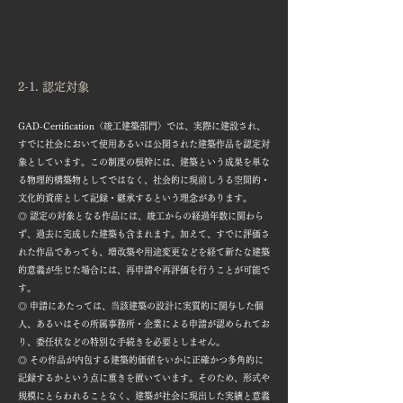
2-1. 認定対象
GAD-Certification〈竣工建築部門〉では、実際に建設され、
すでに社会において使用あるいは公開された建築作品を認定対
象としています。この制度の根幹には、建築という成果を単な
る物理的構築物としてではなく、社会的に現前しうる空間的・
文化的資産として記録・継承するという理念があります。
◎ 認定の対象となる作品には、竣工からの経過年数に関わら
ず、過去に完成した建築も含まれます。加えて、すでに評価さ
れた作品であっても、増改築や用途変更などを経て新たな建築
的意義が生じた場合には、再申請や再評価を行うことが可能で
す。
​◎ 申請にあたっては、当該建築の設計に実質的に関与した個
人、あるいはその所属事務所・企業による申請が認められてお
り、委任状などの特別な手続きを必要としません。
​◎ その作品が内包する建築的価値をいかに正確かつ多角的に
記録するかという点に重きを置いています。そのため、形式や
規模にとらわれることなく、建築が社会に現出した実績と意義