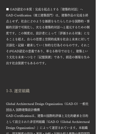
■ GAD認定の本質：完成を起点とする「建築的対話」へ
GAD-Certification〈竣工建築部門〉は、建築作品の完成を終
点とせず、社会にどのような価値をもたらしたかを国際的・客
観的言語で可視化し、次なる建築的対話へと還元するための制
度です。この制度は、設計者にとって「評価される対象」にな
ることを超え、自らの思想と空間的成果を社会と未来に対して
言語化・記録・継承していく知的な行為そのものです。それこ
そがGAD認定の意義であり、単なる称号ではなく、建築とい
う文化を未来へつなぐ「記憶装置」であり、創造の循環を生み
出す社会装置でもあるのです。
1-3. 運営組織
Global Architectural Design Organization（GAD-O）一般社
団法人 国際建築設計機構
GAD-Certificationは、建築の国際的評価と文化的継承を目的
として設立された非営利組織「GAD-O（Global Architectural
Design Organization）」によって運営されています。本組織
は、認定制度の設計・運用・分析・記録を担う複数の専門部門