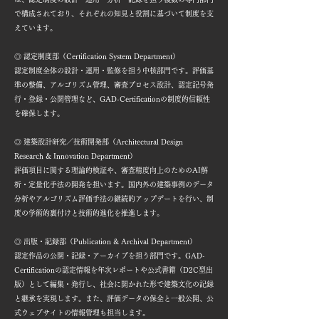
で構成されており、それぞれの知見と役割に基づいて制度を支
えています。
◎ 認定制度部（Certification System Department）
認定制度全体の設計・運用・監修を担う中核部門です。評価基
準の整備、アルゴリズム管理、審査プロセス設計、認定記号発
行・登録・公開管理など、GAD-Certificationの制度的信頼性
を確保します。
◎ 建築設計研究／技術開発部（Architectural Design
Research & Innovation Department）
評価項目に関する理論的検証や、審査精度向上のためのAI解
析・定量化手法の開発を担います。国内外の建築事例のデータ
分析やアルゴリズム評価手法の継続的アップデートを行い、制
度の学術的裏付けと技術的進化を推進します。
◎ 出版・記録部（Publication & Archival Department）
認定作品の公開・記録・アーカイブを担う部門です。GAD-
Certificationの認定情報を年次レポートや公式書籍（D2C型出
版）として編集・発行し、社会に開かれた形で建築文化の記録
と継承を実現します。また、評価データの保全と一般公開、公
式ウェブサイトの情報管理も担当します。