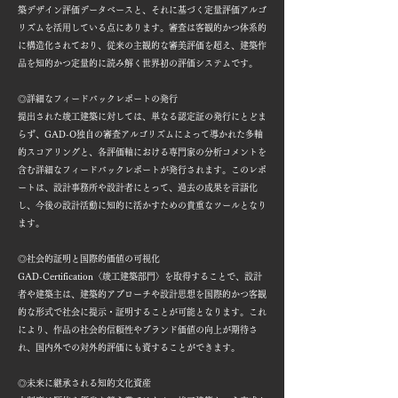
築デザイン評価データベースと、それに基づく定量評価アルゴ
リズムを活用している点にあります。審査は客観的かつ体系的
に構造化されており、従来の主観的な審美評価を超え、建築作
品を知的かつ定量的に読み解く世界初の評価システムです。
◎詳細なフィードバックレポートの発行
提出された竣工建築に対しては、単なる認定証の発行にとどま
らず、GAD-O独自の審査アルゴリズムによって導かれた多軸
的スコアリングと、各評価軸における専門家の分析コメントを
含む詳細なフィードバックレポートが発行されます。このレポ
ートは、設計事務所や設計者にとって、過去の成果を言語化
し、今後の設計活動に知的に活かすための貴重なツールとなり
ます。
◎社会的証明と国際的価値の可視化
GAD-Certification〈竣工建築部門〉を取得することで、設計
者や建築主は、建築的アプローチや設計思想を国際的かつ客観
的な形式で社会に提示・証明することが可能となります。これ
により、作品の社会的信頼性やブランド価値の向上が期待さ
れ、国内外での対外的評価にも資することができます。
◎未来に継承される知的文化資産