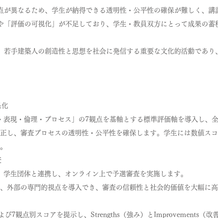
点が異なるため、学生が納得できる透明性・公平性の確保が難しく、講
や「評価の可視化」が不足しており、学生・教員双方にとって成果の蓄
、若手建築人の創造性と思想を社会に発信する重要な文化的活動であり
系化
会・表現・倫理・プロセス」の7観点を基軸とする標準評価軸を導入し、
正し、審査プロセスの透明性・公平性を確保します。学生には数値スコ
。
査
が、学生団体と連携し、オンライン上で予選審査を実施します。
、外部の専門的視点を導入でき、審査の信頼性と社会的価値を大幅に高
7観点別スコアを提示し、Strengths（強み）とImprovement