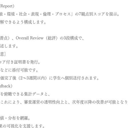
Report）
能・環境・社会・表現・倫理・プロセス」の7観点別スコアを提示。
解できるよう構成します。
（改善点）、Overall Review（総評）の3段構成で、
述します。
［任意］
コア付き証明書を発行。
などに添付可能です。
評価完了後（2〜3週間以内）に学生へ個別送付されます。
dback）
を俯瞰できる集計データと、
これにより、審査運営の透明性向上と、次年度以降の改善が可能となり
値・分布を網羅。
結果の可視化を支援します。