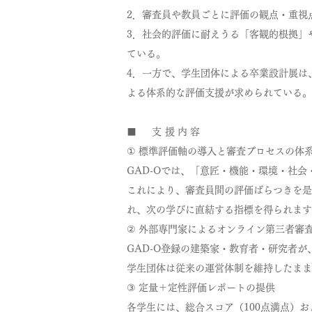
2．審査員や教員ごとに評価の観点・重視
3．社会的評価に耐えうる「客観的根拠」
ている。
4．一方で、学生団体による卒業設計展は
よる体系的な評価支援が求められている。
■ 支援内容
① 標準評価軸の導入と審査プロセスの体
GAD-Oでは、「意匠・機能・環境・社
これにより、審査員間の評価ばらつきを是
れ、次の学びに直結する指標を得られます
② 外部専門家によるオンライン第三者審
GAD-O登録の建築家・教育者・研究者
学生団体は従来の運営体制を維持したまま
③ 定量＋定性評価レポートの提供
各学生には、総合スコア（100点満点）および