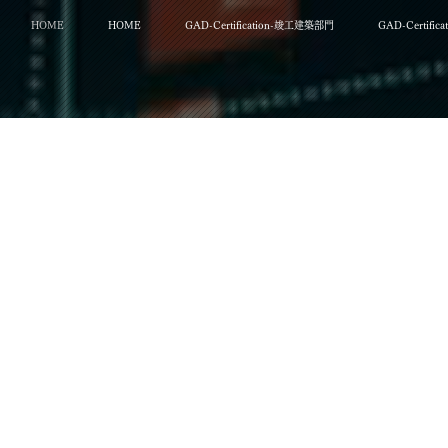
HOME
HOME
GAD-Certification-竣工建築部門
GAD-Certifi