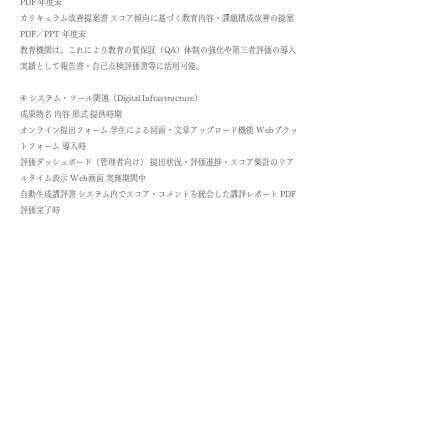
PDF 年度末
カリキュラム改善提案書 スコア傾向に基づく教育内容・課題構成改善の提案
PDF／PPT 年度末
教育機関は、これにより教育の質保証（QA）体制の強化や第三者評価の導入
実績として報告書・自己点検評価書等に活用可能。
④ システム・ツール関連（Digital Infrastructure）
成果物名 内容 形式 提供時期
オンライン提出フォーム 学生による図面・文章アップロード機能 Webプラッ
トフォーム 導入時
評価ダッシュボード（管理者向け） 提出状況・評価進捗・スコア集計のリア
ルタイム表示 Web画面 実施期間中
自動生成講評書 システム内でスコア・コメントを統合した講評レポート PDF
評価完了時