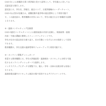
GAD-Oによる客観的な第三者評価を受けた証明として、学生個人に対して公
式認定証を発行します。
認定証には、学生名、評価日、総合スコア、主要評価軸のレーダーチャート、
GAD-O公式印が記載され、就職活動や進学時の提出資料として利用可能で
す。この認定証は、教育機関の内外において、学生の能力を示す客観的な証拠
となります。
⑨：進路コンサルティング記録書
GAD-O認定コンサルタントによる個別面談の内容を記録し、相談結果・提案
内容・今後の課題を整理したフィードバックシートです。
学生が自分の意志決定を振り返り、次の行動につなげるための指針として活用
できます。
教育機関は、学生支援の進捗管理やフォローアップに利用可能です。
⑩：オンライン閲覧ダッシュボード
希望する教育機関には、学生の評価結果・進路傾向・カリキュラム分析を可視
化するオンラインダッシュボードを提供します。
インタラクティブにデータを閲覧でき、個人・学年・全体の比較分析も容易に
なります。
進路指導会議やカリキュラム検討の場で活用できるデジタルツールです。