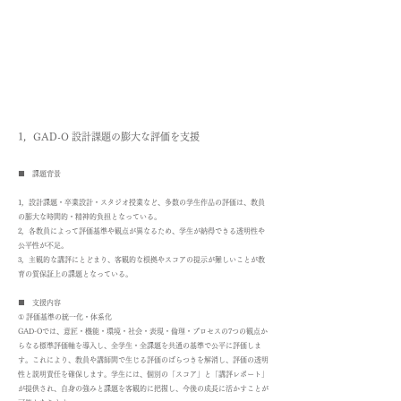
1，GAD-O 設計課題の膨大な評価を支援
■ 課題背景
1，設計課題・卒業設計・スタジオ授業など、多数の学生作品の評価は、教員
の膨大な時間的・精神的負担となっている。
2，各教員によって評価基準や観点が異なるため、学生が納得できる透明性や
公平性が不足。
3，主観的な講評にとどまり、客観的な根拠やスコアの提示が難しいことが教
育の質保証上の課題となっている。
■ 支援内容
① 評価基準の統一化・体系化
GAD-Oでは、意匠・機能・環境・社会・表現・倫理・プロセスの7つの観点か
らなる標準評価軸を導入し、全学生・全課題を共通の基準で公平に評価しま
す。これにより、教員や講師間で生じる評価のばらつきを解消し、評価の透明
性と説明責任を確保します。学生には、個別の「スコア」と「講評レポート」
が提供され、自身の強みと課題を客観的に把握し、今後の成長に活かすことが