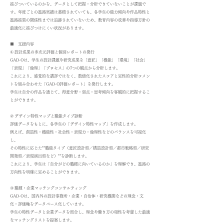
結びついているのかを、データとして把握・分析できていないことが課題で
す。年度ごとの進路実績は蓄積されていても、各学生の能力傾向や作品特性と
進路結果の関係性までは追跡されていないため、教育内容の改善や指導方針の
最適化に結びつけにくい状況があります。
■ 支援内容
① 設計成果の多次元評価と個別レポートの発行
GAD-Oは、学生の設計課題や研究成果を「意匠」「機能」「環境」「社会」
「表現」「倫理」「プロセス」の7つの観点から分析します。
これにより、感覚的な講評ではなく、数値化されたスコアと定性的分析コメン
トを組み合わせた「GAD-O評価レポート」を発行します。
学生は自分の作品を通じて、得意分野・弱点・思考傾向を客観的に把握するこ
とができます。
② デザイン特性マップと職能タイプ診断
評価データをもとに、各学生の「デザイン特性マップ」を作成します。
例えば、創造性・機能性・社会性・表現力・倫理性などのバランスを可視化
し、
その特性に応じた**職能タイプ（意匠設計型／構造設計型／都市戦略型／研究
開発型／表現演出型など）**を診断します。
これにより、学生は「自分がどの職種に向いているのか」を理解でき、進路の
方向性を明確に定めることができます。
③ 職種・企業マッチングコンサルティング
GAD-Oは、国内外の設計事務所・企業・自治体・研究機関などの理念・文
化・評価軸をデータベース化しています。
学生の特性データと企業データを照合し、理念や働き方の相性を考慮した最適
なマッチングリストを提案します。