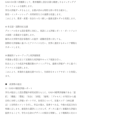
GAD-Oは第三者機関として、教育機関と設計企業を橋渡しするマッチングプ
ラットフォームを提供します。
学生の評価データをもとに、企業が求める特性を持つ学生を紹介し、
採用・インターンシップ・共同研究などの連携を促進します。
これにより、教育・産業・社会をつなぐ新しい進路支援モデルを実現します。
⑧ 多言語・国際対応支援
グローバル化する設計業界に対応し、英語による評価レポート・ポートフォリ
オ添削・企業紹介を提供します。
海外の大学院や設計事務所への進学・就職希望者に対しても、
国際的な評価軸に基づいたアドバイスを行い、世界に通用するキャリア構築を
サポートします。
⑨ 継続的フォローアップと再評価制度
卒業後も希望に応じて定期的な再評価やキャリア相談を行い、
社会人としての成長や転職活動のタイミングでも、最新の評価データに基づく
アドバイスを提供します。
これにより、単発的な進路支援ではなく、生涯的なキャリアサポートを実現し
ます。
■ 成果物の提出
①：GAD-O個別評価レポート
学生が提出した設計課題や研究成果をもとに、GAD-O標準評価軸である「意
匠」「機能」「環境」「社会」「表現」「倫理」「プロセス」の7項目から総
合的に分析した評価レポートです。各項目について、定量スコア（100点満
点）と定性的コメントを付し、作品の強み、改善すべき点、今後の成長方向を
明確に示します。感覚的な講評にとどまらず、データに基づく客観的な評価を
提供することで、学生は自身のデザインの傾向を理解し、より戦略的に次のス