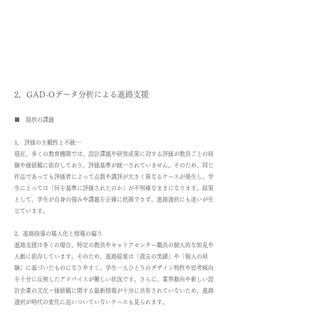
2，GAD-Oデータ分析による進路支援
■ 現状の課題
1， 評価の主観性と不統一
現在、多くの教育機関では、設計課題や研究成果に対する評価が教員ごとの経
験や価値観に依存しており、評価基準が統一されていません。そのため、同じ
作品であっても評価者によって点数や講評が大きく異なるケースが発生し、学
生にとっては「何を基準に評価されたのか」が不明確なままになります。結果
として、学生が自身の強みや課題を正確に把握できず、進路選択にも迷いが生
じています。
2，進路指導の属人化と情報の偏り
進路支援は多くの場合、特定の教員やキャリアセンター職員の個人的な知見や
人脈に依存しています。そのため、進路提案は「過去の実績」や「個人の経
験」に基づいたものになりやすく、学生一人ひとりのデザイン特性や思考傾向
を十分に反映したアドバイスが難しい状況です。さらに、業界動向や新しい設
計企業の文化・価値観に関する最新情報が十分に共有されていないため、進路
選択が時代の変化に追いついていないケースも見られます。