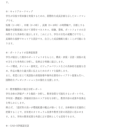
す。
⑤：キャリアロードマップ
学生が目指す将来像を実現するための、段階的な成長計画を示したロードマッ
プです。
短期（1〜3年）、中期（3〜5年）、長期（5〜10年）の時間軸で、目標とする
職能や活動領域に向けて習得すべきスキル、経験、資格、ポートフォリオの方
向性などを具体的に提示します。これにより、学生は目先の就職だけでなく、
長期的な視野でキャリアを設計でき、自立した成長戦略を描くことが可能にな
ります。
⑥：ポートフォリオ改善提案書
学生が提出した既存のポートフォリオをもとに、構成・表現・言語・図版の見
せ方などを多角的に分析し、改善点を明確に提示します。
ページ構成、タイトル・説明文、ビジュアルバランスなどの具体的な提案を含
め、作品の魅力を最大限に伝えるためのガイドを提供します。
また、希望に応じて英語版の表現指導や海外応募用のレイアウト提案も行い、
国際的なプレゼンテーション力の強化を支援します。
⑦：教育機関向け総合分析レポート
学生全体の評価データを集約・分析し、教育効果を可視化するレポートです。
学年別・課題別・評価項目別のスコア分布を分析し、教育内容の成果や改善点
を明らかにします。
例えば、「意匠性は高いが環境配慮の観点が弱い」など、全体傾向を定量的に
把握することで、次年度のカリキュラム改善や教育方針の再設計に活かせま
す。また、学科の教育成果を外部に示す資料としても活用できます。
⑧：GAD-O評価認定証