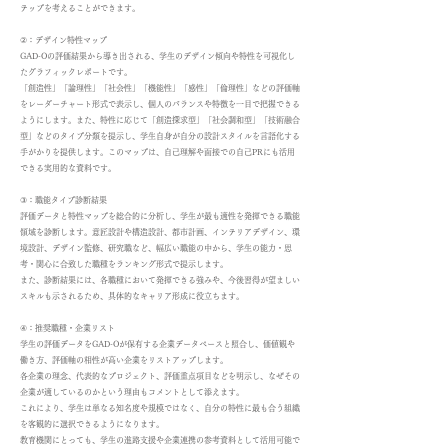
テップを考えることができます。
②：デザイン特性マップ
GAD-Oの評価結果から導き出される、学生のデザイン傾向や特性を可視化し
たグラフィックレポートです。
「創造性」「論理性」「社会性」「機能性」「感性」「倫理性」などの評価軸
をレーダーチャート形式で表示し、個人のバランスや特徴を一目で把握できる
ようにします。また、特性に応じて「創造探求型」「社会調和型」「技術融合
型」などのタイプ分類を提示し、学生自身が自分の設計スタイルを言語化する
手がかりを提供します。このマップは、自己理解や面接での自己PRにも活用
できる実用的な資料です。
③：職能タイプ診断結果
評価データと特性マップを総合的に分析し、学生が最も適性を発揮できる職能
領域を診断します。意匠設計や構造設計、都市計画、インテリアデザイン、環
境設計、デザイン監修、研究職など、幅広い職能の中から、学生の能力・思
考・関心に合致した職種をランキング形式で提示します。
また、診断結果には、各職種において発揮できる強みや、今後習得が望ましい
スキルも示されるため、具体的なキャリア形成に役立ちます。
④：推奨職種・企業リスト
学生の評価データをGAD-Oが保有する企業データベースと照合し、価値観や
働き方、評価軸の相性が高い企業をリストアップします。
各企業の理念、代表的なプロジェクト、評価重点項目などを明示し、なぜその
企業が適しているのかという理由もコメントとして添えます。
これにより、学生は単なる知名度や規模ではなく、自分の特性に最も合う組織
を客観的に選択できるようになります。
教育機関にとっても、学生の進路支援や企業連携の参考資料として活用可能で