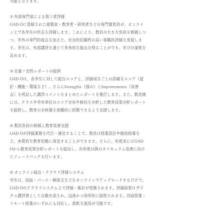
可能となります。
② 外部専門家による第三者評価
GAD-Oに登録された建築家・教育者・研究者などの専門審査員が、オンライ
ン上で各学生の作品を評価します。これにより、教員の大きな負担を軽減しつ
つ、学外の専門的視点を加えた、社会的信頼性の高い客観的評価を実現しま
す。学生は、外部講評を通じて多角的な視点を得ることができ、学びの深度を
高めます。
③ 定量＋定性レポートの提供
GAD-Oは、各学生に対して総合スコアと、評価項目ごとの詳細なスコア（意
匠・機能・環境など）、さらにStrengths（強み）とImprovements（改善
点）を明記した講評コメントをまとめたレポートを発行します。また、教員側
には、クラスや学年単位のスコア分布や傾向を分析した教育成果分析レポート
を提供し、教育の全体像を客観的に把握できるよう支援します。
④ 教員負担の軽減と教育改善支援
GAD-Oが評価業務を代行・補完することで、教員は授業設計や個別指導な
ど、本質的な教育活動に専念することができます。さらに、年度末にはGAD-
Oから教育成果分析レポートを提出し、次年度以降のカリキュラム改善に向け
たフィードバックを行います。
⑤ オンライン提出・クラウド評価システム
学生は、図面・パース・解説文などをオンラインでアップロードするだけで、
GAD-Oのクラウドシステム上で評価・集計が実施されます。評価結果はデジ
タル講評書として自動生成され、迅速かつ効率的に提供されます。対面授業・
リモート授業のいずれにも対応し、柔軟な運用が可能です。