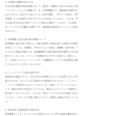
3，成果物の客観的分析の不足
学生の設計課題や研究成果物に対して、体系的・客観的に分析する仕組みが整
っていないことも大きな課題です。多くの教育機関では、課題発表や講評は行
われるものの、作品の中に表れている「思考の構造」「デザインの傾向」「得
意領域」などを定量的に分析するプロセスは存在していません。このため、学
生自身が自分の作品を通じてどのような能力を発揮しているのか、どの分野に
向いているのかを客観的に把握できず、進路選択が感覚的になってしまう傾向
があります。
4，教育機関と設計企業の間の情報ギャップ
教育機関と設計企業との間には、評価の基準や人材像に関する情報の非対称性
が存在しています。企業側は、学生がどのような能力・価値観・思考を持って
いるのかを明確に把握できず、教育機関側も企業の理念や採用基準を十分に理
解できていないため、ミスマッチな就職が生まれやすい状況です。結果とし
て、入社後にカルチャーフィットせず、早期離職やキャリアの方向転換を余儀
なくされるケースも少なくありません。
5，フィードバックと成長支援の不足
進路決定の過程において、学生が自分の成果物をどのように改善すればより評
価されるのか、どのように自己表現すれば採用側に伝わるのか、といったフィ
ードバックが体系的に行われていません。多くの場合、ポートフォリオやエン
トリー資料の作成は学生任せとなっており、教員からのアドバイスも個別的・
断片的にとどまっています。このため、学生は「どうすれば自分の魅力を伝え
られるか」「どのように企業に適応できるか」を理解する機会が不足していま
す。
6，教育成果と進路実績の可視化不足
教育機関としても、カリキュラムの成果がどのように学生の進路や職能形成に