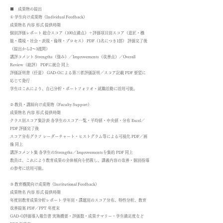
■ 成果物の提出
① 学生向け成果物（Individual Feedback）
成果物名 内容 形式 提供時期
個別評価レポート 総合スコア（100点満点）＋評価項目別スコア（意匠・機
能・環境・社会・表現・倫理・プロセス） PDF（1名につき1部） 評価完了後
（提出から2〜3週間）
講評コメント Strengths（強み）／Improvements（改善点）／Overall
Review（総評） PDFに統合 同上
評価証明書（任意） GAD-Oによる第三者評価証明／スコア記載 PDF 要望に
応じて発行
学生はこれにより、自己分析・ポートフォリオ・就職活動に活用可能。
② 教員・講師向け成果物（Faculty Support）
成果物名 内容 形式 提供時期
クラス別スコア集計表 各学生のスコア一覧・平均値・中央値・分布 Excel／
PDF 評価完了後
スコア分布グラフ レーダーチャート・ヒストグラム等による可視化 PDF／画
像 同上
講評コメント集 各学生のStrengths／Improvementsを集約 PDF 同上
教員は、これにより教育成果の全体傾向を把握し、講義内容の改善・個別指導
の参考に活用可能。
③ 教育機関向け成果物（Institutional Feedback）
成果物名 内容 形式 提供時期
年度別教育成果分析レポート 学年別・課題別のスコア分布、特性分析、教育
改善提案 PDF／PPT 年度末
GAD-O評価導入報告書 実施概要・評価数・成果サマリー・学生満足度など