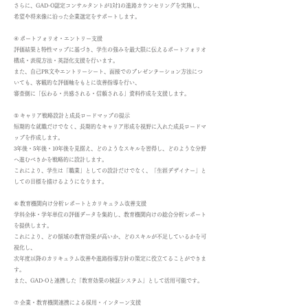
さらに、GAD-O認定コンサルタントが1対1の進路カウンセリングを実施し、
希望や将来像に沿った企業選定をサポートします。
④ ポートフォリオ・エントリー支援
評価結果と特性マップに基づき、学生の強みを最大限に伝えるポートフォリオ
構成・表現方法・英語化支援を行います。
また、自己PR文やエントリーシート、面接でのプレゼンテーション方法につ
いても、客観的な評価軸をもとに改善指導を行い、
審査側に「伝わる・共感される・信頼される」資料作成を支援します。
⑤ キャリア戦略設計と成長ロードマップの提示
短期的な就職だけでなく、長期的なキャリア形成を視野に入れた成長ロードマ
ップを作成します。
3年後・5年後・10年後を見据え、どのようなスキルを習得し、どのような分野
へ進むべきかを戦略的に設計します。
これにより、学生は「職業」としての設計だけでなく、「生涯デザイナー」と
しての目標を描けるようになります。
⑥ 教育機関向け分析レポートとカリキュラム改善支援
学科全体・学年単位の評価データを集約し、教育機関向けの総合分析レポート
を提供します。
これにより、どの領域の教育効果が高いか、どのスキルが不足しているかを可
視化し、
次年度以降のカリキュラム改善や進路指導方針の策定に役立てることができま
す。
また、GAD-Oと連携した「教育効果の検証システム」として活用可能です。
⑦ 企業・教育機関連携による採用・インターン支援