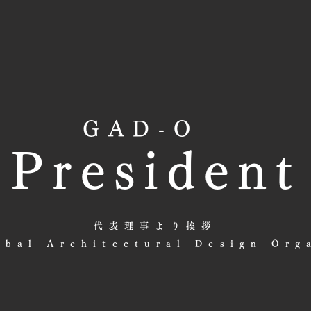
GAD-O
President
代表理事より挨拶
bal Architectural Design Org