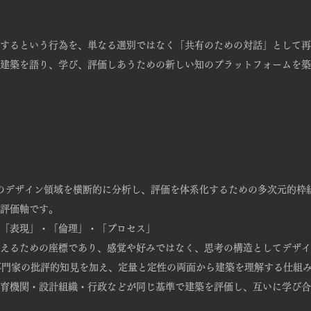
するという行為を、単なる選別ではなく「共有のための対話」として再
建築を語り、学び、評価しあうための
新しい知のプラットフォームを築
どのデザイン領域を横断的に分析し、
評価を体系化するための多次元的枠
評価軸です。
「表現」・「倫理」・「プロセス」
えるための座標であり、
感覚や好みではなく、思考の構造としてデザイ
専門家の批評的知見を加え、
定量と定性の両面から建築を理解する仕組
育機関・設計組織・行政などが
同じ基準で建築を評価し、互いに学び合