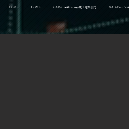
HOME
HOME
GAD-Certification-竣工建築部門
GAD-Certifi