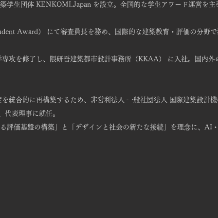
生団体 KENKOMI.Japan を設立。全国的な学生アワード運営を
cture Student Award） にて審査員長を務め、国際的な建築教育・
築学専攻を修了し、隈研吾建築都市設計事務所（KKAA） に入社。国内
的に再構築するため、非営利法人 一般社団法人 国際建築設計機構（Global A
で設立し、代表理事に就任。
る評価基盤の構築」と「デザインと社会の新たな接続」を理念に、AI