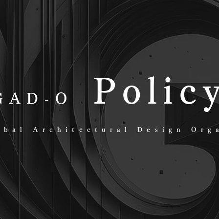
Polic
GAD-O
bal Architectural Design Org