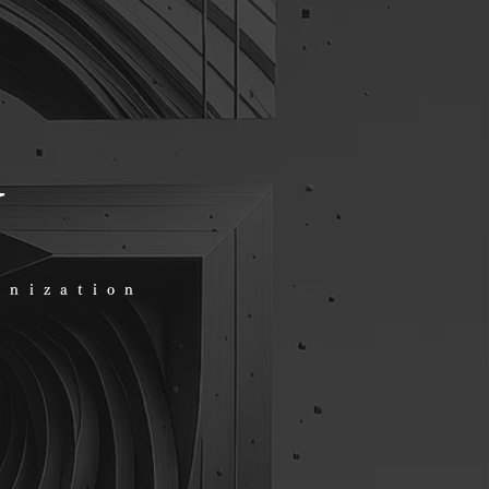
y
anization