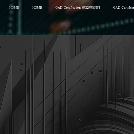
HOME
HOME
GAD-Certification-竣工建築部門
GAD-Certifi