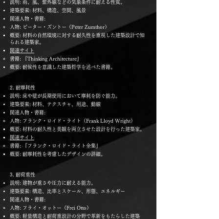
説明: 雨、風、紫外線などの気象条件に耐える性質。
建築要素: 材料、構造、空間、風景
関連人物・書籍:
人物: ピーター・ズントー（Peter Zumthor）
概要: 材料の自然環境に対する耐久性を重視した建築設計で知
られる建築家。
関連サイト
書籍: 『Thinking Architecture』
概要: 耐候性を意識した建築哲学を述べた書籍。
2. 耐摩耗性
説明: 床や壁が長期使用において摩耗を防ぐ能力。
建築要素: 材料、テクスチャ、用途、動線
関連人物・書籍:
人物: フランク・ロイド・ライト（Frank Lloyd Wright）
概要: 材料の耐久性と美観を両立させた設計を行った建築家。
関連サイト
書籍: 『フランク・ロイド・ライト全集』
概要: 耐摩耗性を考慮したデザインの詳細。
3. 耐荷重性
説明: 建物が重さや圧力に耐える能力。
建築要素: 構造、比率とスケール、形態、エネルギー
関連人物・書籍:
人物: フライ・オットー（Frei Otto）
概要: 軽量構造と耐荷重設計の分野で革新をもたらした建築