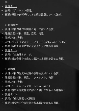
家。
関連サイト
書籍: 『テンション構造』
概要: 軽量で耐荷重性のある構造設計について詳述。
4. 耐腐食性
説明: 材料が錆びや腐食に対して耐える性質。
建築要素: 材料、構造、空間、用途
関連人物・書籍:
人物: バックミンスター・フラー（Buckminster Fuller）
概要: 軽量で腐食に強いジオデシック構造を開発。
関連サイト
書籍: 『全地球カタログ』
概要: 耐腐食性を考慮した設計の重要性を論じた書籍。
5. 耐湿性
説明: 材料が湿気や結露の影響を受けにくい性質。
建築要素: 材料、構造、コンテクスト、時間
関連人物・書籍:
人物: ル・コルビュジエ（Le Corbusier）
概要: 湿気や湿度変化に耐える設計で知られる建築家。
関連サイト
書籍: 『近代建築の五原則』
概要: 耐湿性を含む建築の基本設計を示した書籍。