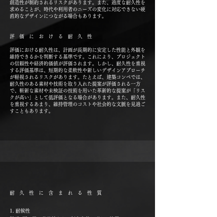
創造性が制約されるリスクがあります。また、過度な耐久性を
求めることが、時代や利用者のニーズの変化に対応できない硬
直的なデザインにつながる場合もあります。
評価における耐久性
評価における耐久性は、計画が長期的に安定した性能と外観を
維持できるかを判断する基準です。これにより、プロジェクト
の信頼性や経済的価値が評価されます。しかし、耐久性を重視
する評価基準は、短期的な柔軟性や新しいデザインアプローチ
が軽視されるリスクがあります。たとえば、建築コンペでは、
耐久性のある素材や技術を取り入れた提案が評価される一方
で、斬新な素材や未検証の技術を用いた革新的な提案が「リス
クが高い」として低評価となる場合があります。また、耐久性
を重視するあまり、維持管理のコストや社会的な文脈を見過ご
すこともあります。
耐久性
に含まれる性質
1. 耐候性