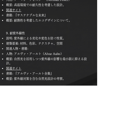
概要: 高温環境での耐久性を考慮した設計。
関連サイト
書籍: 『サステナブルな未来』
概要: 耐熱性を考慮したエコデザインについて。
9. 耐紫外線性
説明: 紫外線による劣化や変色を防ぐ性質。
建築要素: 材料、色彩、テクスチャ、空間
関連人物・書籍:
人物: アルヴァ・アールト（Alvar Aalto）
概要: 自然光を活用しつつ紫外線の影響を最小限に抑える設
計。
関連サイト
書籍: 『アルヴァ・アールト全集』
概要: 紫外線対策を含む自然光設計の考察。
10. 耐環境性
説明: 様々な環境条件に総合的に適応できる性質。
建築要素: 空間、形態、風景、サステナビリティ
関連人物・書籍:
人物: 隈研吾（Kengo Kuma）
概要: 環境に溶け込む設計を得意とする建築家。
関連サイト
書籍: 『負ける建築』
概要: 耐環境性を考慮した設計哲学をまとめた書籍。