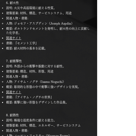
6. 耐火性
説明: 火災や高温環境に耐える性質。
建築要素: 材料、構造、サービスシステム、用途
関連人物・書籍:
人物: ジョセフ・アスプディン（Joseph Aspdin）
概要: ポルトランドセメントを発明し、耐火性の向上に貢献し
た化学者。
関連サイト
書籍: 『セメント工学』
概要: 耐火材料の基本を記載。
7. 耐衝撃性
説明: 外部からの衝撃や振動に対する耐性。
建築要素: 構造、材料、形態、用途
関連人物・書籍:
人物: アイサム・ノグチ（Isamu Noguchi）
概要: 彫刻的な形態の中で衝撃に強いデザインを実現。
関連サイト
書籍: 『アイサム・ノグチの世界』
概要: 衝撃に強い形態をデザインした作品集。
8. 耐熱性
説明: 極端な温度条件に耐える能力。
建築要素: 材料、構造、エネルギー、サービスシステム
関連人物・書籍:
人物: ノーマン・フォスター（Norman Foster）