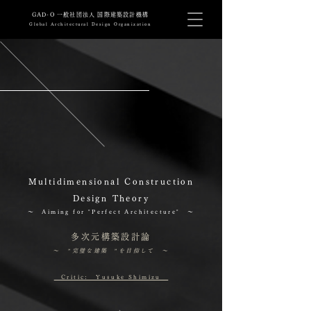
​GAD-O 一般社団法人 国際建築設計機構
Global Architectural Design Organization
Multidimensional Construction
Design Theory
～ Aiming for "Perfect Architecture"
～
多次元構築設計論
～ ”完璧な建築 ”を目指して ～
​Critic: Yusuke Shimizu