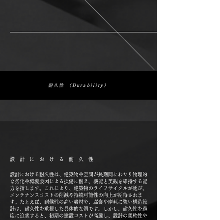
耐久性 （Durability）
設計における耐久性
設計における耐久性は、建築物や空間が長期間にわたり物理的
な劣化や環境要因による損傷に耐え、機能と美観を維持する能
力を指します。これにより、建築物のライフサイクルが延び、
メンテナンスコストの削減や持続可能性の向上が期待されま
す。たとえば、耐候性の高い素材や、腐食や摩耗に強い構造設
計は、耐久性を重視した具体的な例です。しかし、耐久性を過
度に追求すると、初期の建設コストが高騰し、設計の柔軟性や