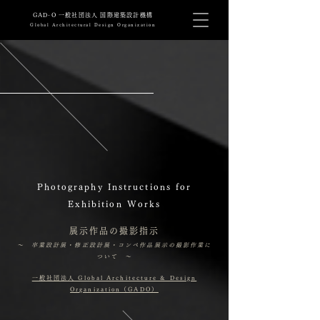
​GAD-O 一般社団法人 国際建築設計機構
Global Architectural Design Organization
Photography Instructions for
Exhibition Works
展示作品の撮影指示
～ 卒業設計展・修正設計展・コンペ作品展示の撮影作業に
ついて ～
一般社団法人 Global Architecture & Design
Organization（GADO）