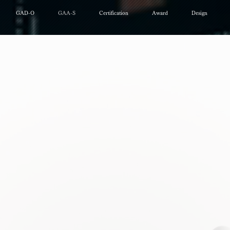
GAD-O
GAA-S
Certification
Award
Design