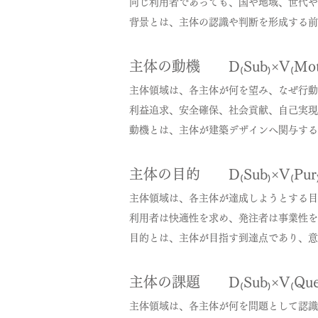
同じ利用者であっても、国や地域、世代や
背景とは、主体の認識や判断を形成する前
主体の動機 D₍Sub₎×V₍Mot
主体領域は、各主体が何を望み、なぜ行動
利益追求、安全確保、社会貢献、自己実現
動機とは、主体が建築デザインへ関与する
主体の目的 D₍Sub₎×V₍Pur
主体領域は、各主体が達成しようとする目
利用者は快適性を求め、発注者は事業性を
目的とは、主体が目指す到達点であり、意
主体の課題 D₍Sub₎×V₍Que
主体領域は、各主体が何を問題として認識