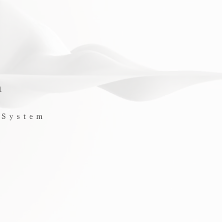
n
 System