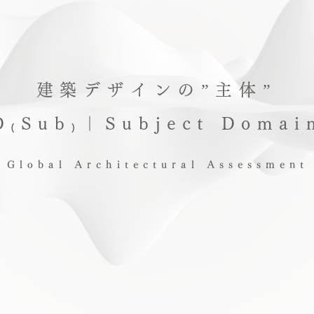
建築デザインの”主体”
D₍Sub₎｜Subject Domai
Global Architectural Assessment