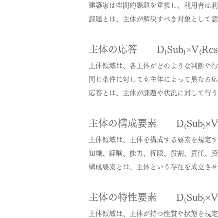
建築家は空間的課題を重視し、利用者は利
課題とは、主体が解決すべき対象として認
主体の応答 D₍Sub₎×V₍Res
主体領域は、各主体がどのような判断や行
同じ条件に対しても主体によって異なる応
応答とは、主体が課題や状況に対して行う
主体の構成要素 D₍Sub₎×V₍E
主体領域は、主体を構成する要素を規定す
知識、経験、能力、権限、役割、責任、資
構成要素とは、主体という存在を成立させ
主体の特性要素 D₍Sub₎×V₍
主体領域は、主体が持つ性質や状態を規定