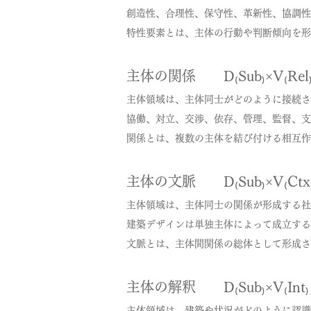
創造性、合理性、保守性、革新性、協調性
特性要素とは、主体の行動や判断傾向を形
主体の関係 D₍Sub₎×V₍Rel
主体領域は、主体同士がどのように接続さ
協働、対立、交渉、依存、管理、監督、支
関係とは、複数の主体を結び付ける相互作
主体の文脈 D₍Sub₎×V₍Ctx
主体領域は、主体同士の関係が形成する社
建築デザインは単独主体によって成立する
文脈とは、主体間関係の総体として形成さ
主体の解釈 D₍Sub₎×V₍Int₎
主体領域は、建築や状況がどのように認識