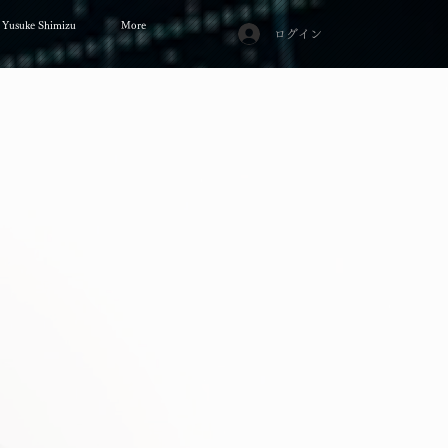
Yusuke Shimizu
More
ログイン