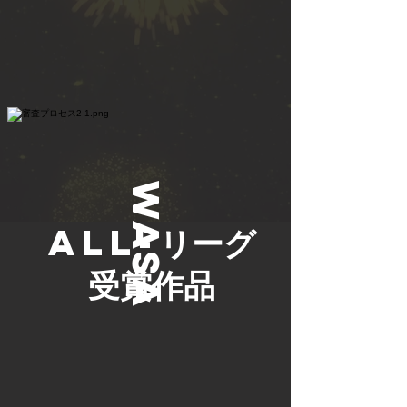
WASA
​All-
リーグ
​受賞作品