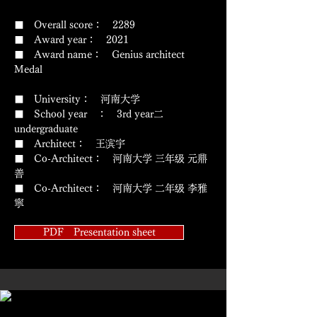
■ Overall score： 2289
■ Award year： 2021
​■ Award name： Genius architect
Medal
■ University： 河南大学
■ School year ： 3rd year二
undergraduate
■ Architect： 王滨宇
■ Co-Architect： 河南大学 三年级 元鼎
善
■ Co-Architect： 河南大学 二年级 李雅
寧
PDF Presentation sheet