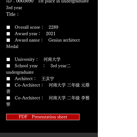
ID：0003690
1st place in undergraduate
3rd year
Title :
■ Overall score： 2289
■ Award year： 2021
​■ Award name： Genius architect
Medal
■ University： 河南大学
■ School year ： 3rd year二
undergraduate
■ Architect： 王滨宇
■ Co-Architect： 河南大学 三年级 元鼎
善
■ Co-Architect： 河南大学 二年级 李雅
寧
PDF Presentation sheet