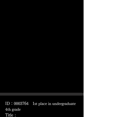
ID：0003764 1
st place in undergraduate
4th grade
Title :