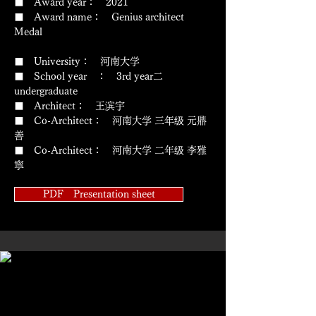
■ Award year： 2021
​■ Award name： Genius architect
Medal
■ University： 河南大学
■ School year ： 3rd year二
undergraduate
■ Architect： 王滨宇
■ Co-Architect： 河南大学 三年级 元鼎
善
■ Co-Architect： 河南大学 二年级 李雅
寧
PDF Presentation sheet