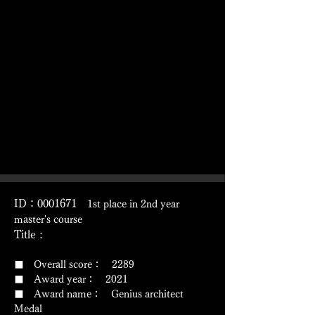
ID：0001671
1st place in 2nd year
master's course
Title :
■ Overall score： 2289
■ Award year： 2021
​■ Award name： Genius architect
Medal