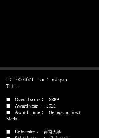
ID：0001671
No. 1 in Japan
Title :
■ Overall score： 2289
■ Award year： 2021
​■ Award name： Genius architect
Medal
■ University： 河南大学