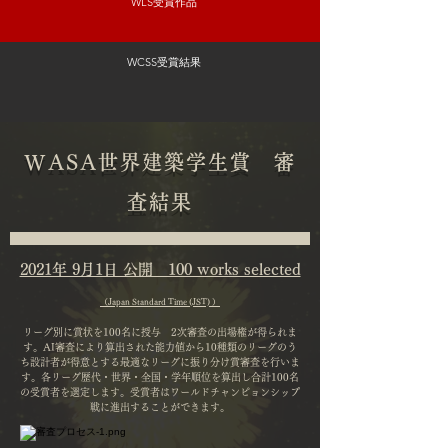
WLS受賞作品
WCSS受賞結果
​WASA世界建築学生賞 審
査結果
2021年 9月1日 公開 100 works selected
（Japan Standard Time (JST) ）
リーグ別に賞状を100名に授与 2次審査の出場権が得られま
す。
AI審査により算出された能力値から10種類のリーグのう
ち設計者が得意とする最適なリーグに振り分け賞審査を行いま
す。各リーグ歴代・世界・全国・学年順位を算出し合計100名
の受賞者を選定します。受賞者はワールドチャンピョンシップ
戦に進出することができます。