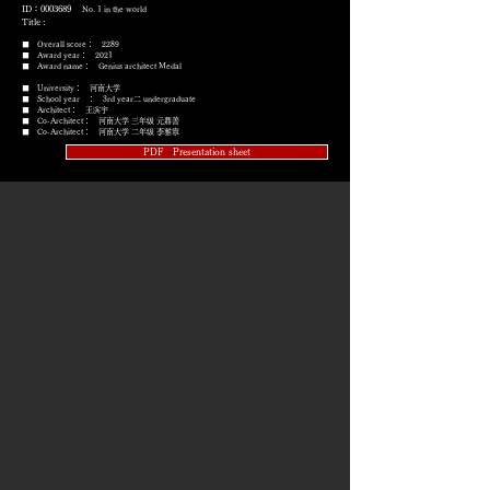
ID：0003689
No. 1 in the world
Title :
■ Overall score： 2289
■ Award year： 2021
​■ Award name： Genius architect Medal
■ University： 河南大学
■ School year ： 3rd year二 undergraduate
■ Architect： 王滨宇
■ Co-Architect： 河南大学 三年级 元鼎善
■ Co-Architect： 河南大学 二年级 李雅寧
PDF Presentation sheet