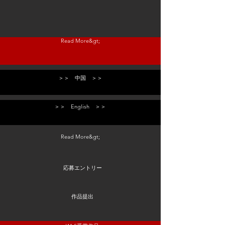
Read More&gt;
＞＞ 中国 ＞＞
＞＞ English ＞＞
Read More&gt;
応募エントリー
作品提出