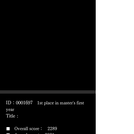
ID：0001697
1st place in master's first
year
Title :
■ Overall score： 2289