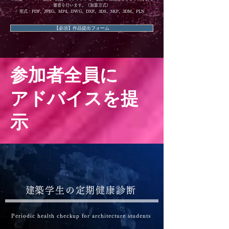
審査を行います。（加算方式）
形式：PDF、JPEG、MP4、DWG、DXF、3DS、SKP、3DM、PLN
【必須】作品提出フォーム
参加者
全員
に
アドバイスを​提
示
​建築学生の定期健康診断
Periodic health checkup for architecture students