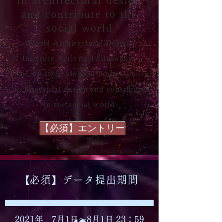
in architectural design
and contribute to the
social world
World Architectural Design
Institute Activity Philosophy-
Promote technological innovation in
architectural design and contribute
to the social world
【必須】エントリー
​【必須】データ提出期間
2021年 7月1日～8月1日 23：59