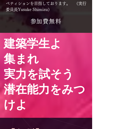
ペティションを目指しております。 （実行
委員長Yusuke Shimizu）
​参加費無料
建築学生よ
集まれ
実力を​試そう
潜在能力をみつ
けよ