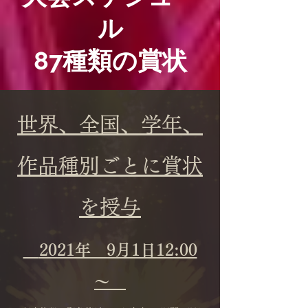
ル
​87種類の賞状
世界、全国、学年、
作品種別ごとに賞状
を授与
2021年 9月1日12:00
～