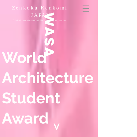
Zenkoku Kenkomi
.JAPAN
WASA
Global Architectural Design Organization
World
Architecture
Student
Award