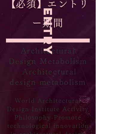
​【必須】エントリ
​ENTRY
ー期間
Architectural
Design Metabolism​
​ Architectural
design metabolism
World Architectural
Design Institute Activity
Philosophy-Promote
technological innovation