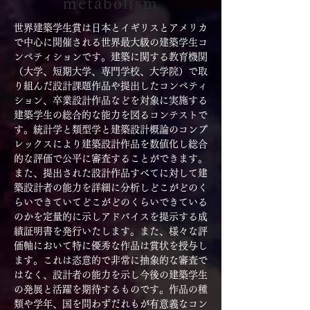
metabolism
世界建築学生賞は日本とイギリスとアメリカ
で中心に開催される世界最大級の建築学生コ
ンペティションです。建築に関する教育機関
（大学、短期大学、専門学校、大学院）で取
り組んだ設計課題作品や提出したコンペティ
ション、卒業設計作品などを対象に実施する
建築学生の総合的な能力を図るコンテストで
す。統計学と類型学と建築設計概論のコンプ
レックスにより建築設計作品を数値化し総合
的な評価で公平に審査することができます。
また、提出された設計作品すべてに対して建
築設計者の能力を詳細に分析しどこがどのく
らいできていてどこがどのくらいできている
のかを定量的に示しアドバイスを提示する成
績証明書を発行いたします。また、様々な評
価軸において特に優秀な作品は賞状を授与し
ます。これは恣意的で非常に抽象的な審査で
はなく、設計者の能力を示し今後の建築学生
の発展と活躍を期待するものです。作品の種
類や学年、国を問わずだれもが有意義なコン