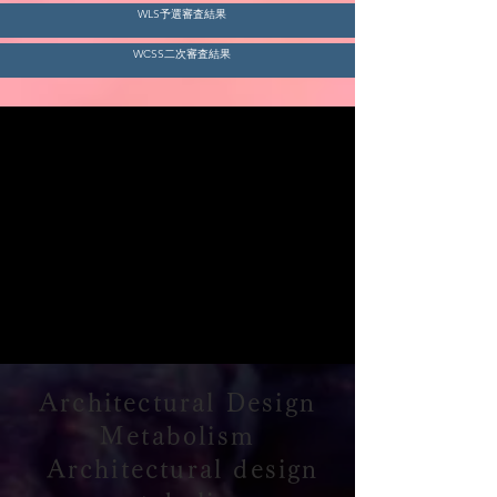
WLS予選審査結果
WCSS二次審査結果
Architectural Design
Metabolism​
​ Architectural design