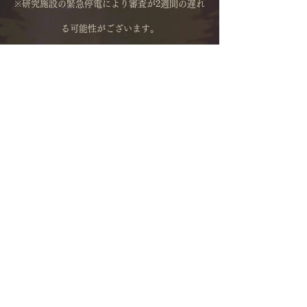
※研究施設の緊急停電により審査が2週間の遅れ
る可能性がございます。
優秀賞よ特別賞合わせ85種類の賞状を授
与する設計者を選定いたします。
過去の建築設計作品データと建築家の評
価基準から導かれた最も優秀な建築学生
に賞状を授与します。この賞状は今後の
AI採点をより高度なものへと発展させた
証と建築学生の設計スキルを証明する物
です。今後の建築設計におけるさらなる
発展とご活躍を楽しみにしております。
（賞状と盾、副賞は郵送にてお届けいた
します。
​Award & Medal
87種類