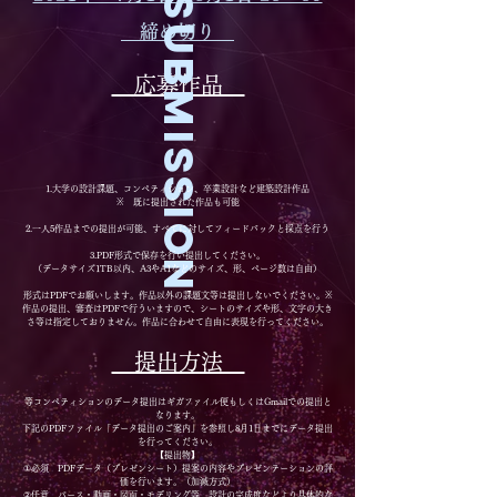
Submission
締め切り
​応募作品
1.大学の設計課題、コンペティション、卒業設計など建築設計作品
※ 既に提出された作品も可能
2.一人5作品までの提出が可能、すべてに対してフィードバックと採点を行う
3.PDF形式で保存を行い提出してください。
（データサイズ1TB以内​、A3やA1などのサイズ、形、ページ数は自由）
形式はPDFでお願いします。作品以外の課題文等は提出しないでください。※
作品の提出、審査はPDFで行ういますので、シートのサイズや形、文字の大き
さ等は指定しておりません。作品に合わせて自由に表現を行ってください。
​提出方法
等コンペティションのデータ提出はギガファイル便もしくはGmailでの提出と
なります。
下記のPDFファイル​「データ提出のご案内」を参照し8月1日までにデータ提出
を行ってください。
【提出物】
①必須 PDFデータ（プレゼンシート）提案の内容やプレゼンテーションの評
価を行います。（加減方式）
②任意 パース・動画・図面・モデリング等 設計の完成度などより具体的な