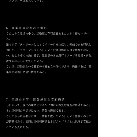
ンテンツ」へと変質している。
6. 建築家の役割の空洞化
このような環境の中で、建築家の存在意義もまた大きく揺らいでい
る。
誰もがデジタルツールによってイメージを生成し、発信できる時代に
おいて、「デザインをつくる」という行為自体はもはや特権ではな
い。むしろ多くの設計者が、無自覚のまま既存イメージを編集・再配
置する存在へと変質している。
これは、建築家という職能の本質的な弱体化であり、極論すれば「建
築家の終焉」に近い状態である。
7. 問題の本質：情報過剰と支配構造
したがって、現代の建築デザインにおける本質的課題は明確である。
それは情報の不足ではない。情報の過剰である。
そしてさらに重要なのは、「情報を扱っている」という認識そのもの
が錯覚であり、実際には情報構造およびアルゴリズムに思考が支配さ
れている点にある。