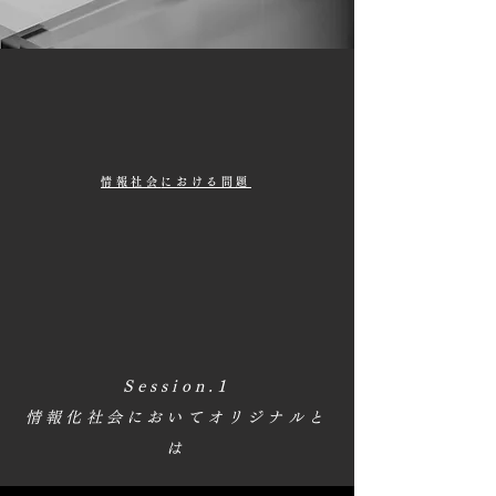
情報社会
における問題
Session.1
情報化社会においてオリジナルと
は