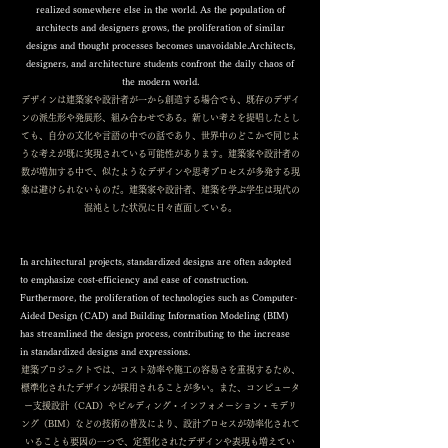
realized somewhere else in the world. As the population of
architects and designers grows, the proliferation of similar
designs and thought processes becomes unavoidable.Architects,
designers, and architecture students confront the daily chaos of
the modern world.
デザインは建築家や設計者が一から創造する場合でも、既存のデザイ
ンの派生形や発展形、組み合わせである。新しい考えを提唱したとし
ても、自分の文化や言語の中での話であり、世界中のどこかで同じよ
うな考えが既に実現されている可能性があります。建築家や設計者の
数が増加する中で、似たようなデザインや思考プロセスが多発する現
象は避けられないものだ。建築家や設計者、建築を学ぶ学生は現代の
混沌とした状況に日々直面している。
In architectural projects, standardized designs are often adopted
to emphasize cost-efficiency and ease of construction.
Furthermore, the proliferation of technologies such as Computer-
Aided Design (CAD) and Building Information Modeling (BIM)
has streamlined the design process, contributing to the increase
in standardized designs and expressions.
建築プロジェクトでは、コスト効率や施工の容易さを重視するため、
標準化されたデザインが採用されることが多い。また、コンピュータ
ー支援設計（CAD）やビルディング・インフォメーション・モデリ
ング（BIM）などの技術の普及により、設計プロセスが効率化されて
いることも要因の一つで、定型化されたデザインや表現も増えてい