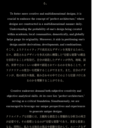
る。
To foster more creative and multidimensional designs, it is
crucial to embrace the concept of "perfect architecture," where
designs are constructed in a multidimensional manner daily.
Understanding the probability of one's design being created
within academia, local communities, domestically, and globally
helps gauge its originality. Moreover, it aids in positioning one's
design amidst derivations, developments, and combinations.
そこで、よりクリエイティブで高次元なデザインを実現するために、
日々、創造されるデザインを多次元的に構築した”完璧な建築”の概念
を活用することが有効だ。自分が創造したデザインが学内、地域、国
内、世界でどのくらいの確率で創造されているのかを知ることで、オ
リジナリティの度合いを把握することができます。また、自分のデザ
インが、他の派生や発展、組み合わせの中でどのような位置づけにあ
るのかを理解することができる。
Creative endeavors demand both subjective creativity and
objective analytical skills. At its core lies "perfect architecture,"
serving as a critical foundation. Simultaneously, we are
encouraged to leverage our unique perspectives and experiences
to generate unique designs.
クリエイティブな活動には、主観的な創造力と客観的な分析力の両方
が必要です。その基礎となるのが”完璧な建築”であり、重要な要素と
なる。同時に、私たちは独自の視点や経験を活かして、ユニークなデ