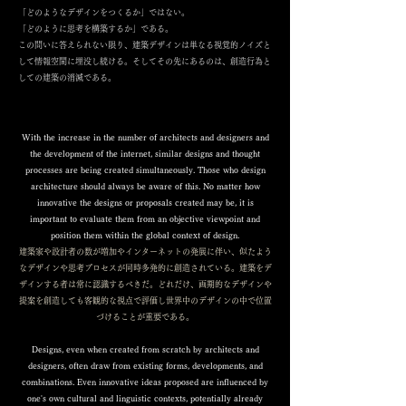
「どのようなデザインをつくるか」ではない。
「どのように思考を構築するか」である。
この問いに答えられない限り、建築デザインは単なる視覚的ノイズと
して情報空間に埋没し続ける。そしてその先にあるのは、創造行為と
しての建築の消滅である。
With the increase in the number of architects and designers and
the development of the internet, similar designs and thought
processes are being created simultaneously. Those who design
architecture should always be aware of this. No matter how
innovative the designs or proposals created may be, it is
important to evaluate them from an objective viewpoint and
position them within the global context of design.
建築家や設計者の数が増加やインターネットの発展に伴い、似たよう
なデザインや思考プロセスが同時多発的に創造されている。​建築をデ
ザインする者は常に認識するべきだ。
どれだけ、画期的なデザインや
提案を創造しても客観的な視点で評価し世界中のデザインの中で位置
づけることが重要である。
Designs, even when created from scratch by architects and
designers, often draw from existing forms, developments, and
combinations. Even innovative ideas proposed are influenced by
one's own cultural and linguistic contexts, potentially already