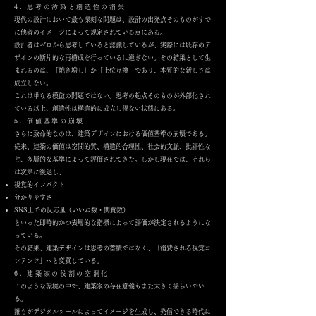
4. 思考の汚染と創造性の消失
現代の設計において最も深刻な問題は、設計の出発点そのものがすで
に他者のイメージによって規定されている点にある。
設計者はゼロから思考していると認識しているが、実際には既存のデ
ザインの断片的な再構成を行っているに過ぎない。その結果として生
まれるのは、「焼き増し」か「上位互換」であり、本質的な新しさは
成立しない。
これは単なる模倣の問題ではない。思考の起点そのものが外部化され
ている以上、創造性は構造的に成立し得ない状態にある。
5. 価値基準の崩壊
さらに致命的なのは、建築デザインにおける価値基準の崩壊である。
従来、建築の価値は空間的質、構造的合理性、社会的文脈、批評性な
ど、多層的な基準によって評価されてきた。しかし現在では、それら
は次第に後退し、
視覚的インパクト
分かりやすさ
SNS上での反応量（いいね数・閲覧数）
といった即時的かつ表層的な指標によって評価が決定されるようにな
っている。
その結果、建築デザインは思考の蓄積ではなく、「消費される視覚コ
ンテンツ」へと変質している。
6. 建築家の役割の空洞化
このような環境の中で、建築家の存在意義もまた大きく揺らいでい
る。
誰もがデジタルツールによってイメージを生成し、発信できる時代に