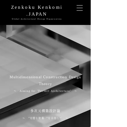
Zenkoku Kenkomi
.JAPAN
Global Architectural Design Organization
Multidimensional Construction Design
Theory
～ Aiming for "Perfect Architecture"
～
多次元構築設計論
～ ”完璧な建築 ”を目指して ～