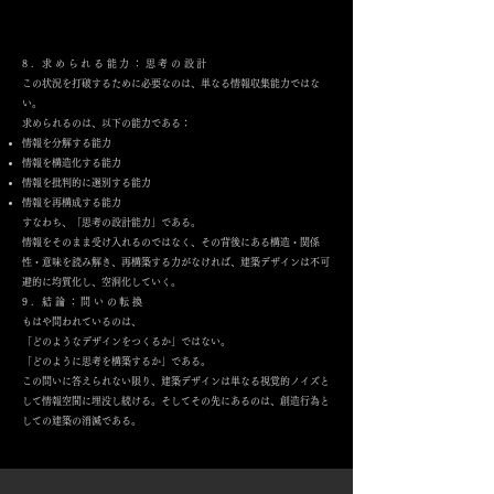
8. 求められる能力：思考の設計
この状況を打破するために必要なのは、単なる情報収集能力ではな
い。
求められるのは、以下の能力である：
情報を分解する能力
情報を構造化する能力
情報を批判的に選別する能力
情報を再構成する能力
すなわち、「思考の設計能力」である。
情報をそのまま受け入れるのではなく、その背後にある構造・関係
性・意味を読み解き、再構築する力がなければ、建築デザインは不可
避的に均質化し、空洞化していく。
9. 結論：問いの転換
もはや問われているのは、
「どのようなデザインをつくるか」ではない。
「どのように思考を構築するか」である。
この問いに答えられない限り、建築デザインは単なる視覚的ノイズと
して情報空間に埋没し続ける。そしてその先にあるのは、創造行為と
しての建築の消滅である。