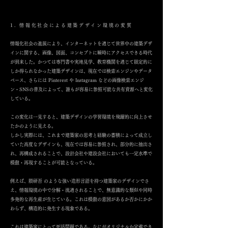
1. 情報化社会による建築デザイン環境の変質
情報化社会の進展により、インターネットを通じて世界中の建築デザ
インに関する、画像、図面、コンセプトに瞬時にアクセスできる時代
が到来した。かつては専門書や実地見学、教育機関を通じて限定的に
しか得られなかった建築デザインは、現在では検索エンジンやデータ
ベース、さらには Pinterest や Instagram などの画像検索エンジ
ン・SNSの普及によって、誰もが容易に参照可能な共有資源へと変化
している。
この変化は一見すると、建築デザインの学習環境を飛躍的に向上させ
たかのように見える。
しかし実際には、これまで建築家の思考と経験の蓄積によって成立し
ていた高度なデザインも、現在では容易に参照され、部分的に抽出さ
れ、再構成されることで、設計会社や建設会社においても一定水準で
模倣・再現することが可能となっている。
例えば、隈研吾 のような強い造形言語を持つ建築家のデザインでさ
え、情報環境の中で分解・流通されることで、無意識的な類似や同時
多発的な再生産が生じている。これは模倣の意図があるか否かにかか
わらず、構造的に発生する現象である。
これは建築家にとって死活問題である。なにがオリジナルか定義でき