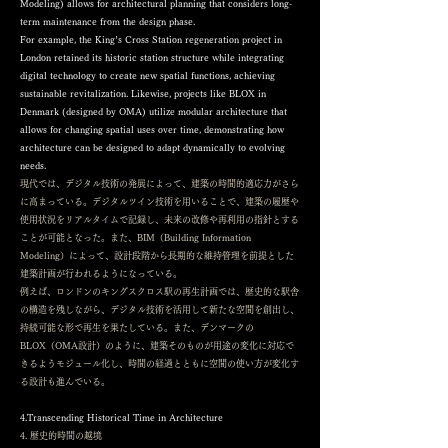
Modeling) allows for architectural planning that considers long-
term maintenance from the design phase.
For example, the King’s Cross Station regeneration project in
London retained its historic station structure while integrating
digital technology to create new spatial functions, achieving
sustainable revitalization. Likewise, projects like BLOX in
Denmark (designed by OMA) utilize modular architecture that
allows for changing spatial uses over time, demonstrating how
architecture can be designed to adapt dynamically to evolving
needs.
現代では、デジタル技術の発展によって、建築の時間的適応力がさら
に高まっている。デジタルツイン技術を用いることで、建築の履歴や
使用状況をリアルタイムで記録し、未来の改修や再利用の指針とする
ことが可能となった。また、BIM（Building Information
Modeling）によって、設計段階から長期的な維持管理を前提とした
建築計画が行われるようになっている。
例えば、ロンドンのキングスクロス駅の再生計画では、歴史的な駅舎
の構造を残しながら、デジタル技術を活用して新たな空間を創出し、
持続可能な形で再生を果たしている。また、デンマークの
BLOX（OMA設計）のように、建築そのものが用途の変化に対応で
きるようモジュール化し、時間の経過とともに空間の使い方が変化す
る設計も進んでいる。
4.Transcending Historical Time in Architecture
4. 歴史的時間の越境