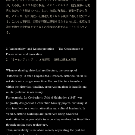
が、その後、キリスト教の教会、イスラムのモスク、観光資源へと変
容しながら生き続けている。また、京都の町家は、商業空間から住
居、オフィス、宿泊施設へと用途を変えながら現代に適応し続けてい
る。これらの事例は、建築が時間の越境を果たすためには、柔軟な用
途の変換や文化的コンテクストの受容が必要であることを示してい
る。
2. "Authenticity" and Reinterpretation — The Coexistence of
Preservation and Innovation
2. 「オーセンティシティ」と再解釈 ― 歴史の継承と創造
When evaluating historical architecture, the concept of
"authenticity" is often emphasized. However, historical value is
not static—it changes over time. For architecture to endure
within the historical timeline, preservation alone is insufficient;
reinterpretation is necessary.
For example, Le Corbusier’s Unité d’Habitation (1947) was
originally designed as a collective housing project, but today, it
also functions as a tourist attraction and cultural landmark. In
Venice, historic buildings are preserved using advanced
restoration techniques while incorporating modern functionalities
through cutting-edge technology.
Thus, authenticity is not about merely replicating the past, but