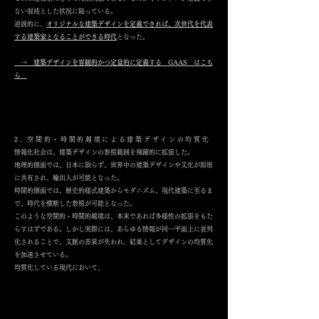
ない混沌とした状況に陥っている。
逆説的に、
オリジナルな建築デザインを定義できれば、次世代を代表
する建築家となることができる時代
となった。
​→ 建築デザインを客観的かつ定量的に定義する GAAS はこち
ら
2. 空間的・時間的越境による建築デザインの均質化
情報化社会は、建築デザインの参照範囲を飛躍的に拡張した。
地理的側面では、日本に限らず、世界中の建築デザインや文化が即座
に共有され、輸出入が可能となった。
時間的側面では、歴史的様式建築からモダニズム、現代建築に至るま
で、時代を横断した参照が可能となった。
このような空間的・時間的越境は、本来であれば多様性の拡張をもた
らすはずである。しかし実際には、あらゆる情報が同一平面上に並列
化されることで、文脈の差異が失われ、結果としてデザインの均質化
を加速させている。
均質化している現代において、