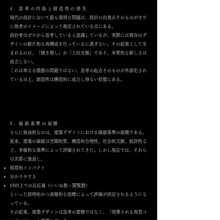
4. 思考の汚染と創造性の消失
現代の設計において最も深刻な問題は、設計の出発点そのものがすで
に他者のイメージによって規定されている点にある。
設計者はゼロから思考していると認識しているが、実際には既存のデ
ザインの断片的な再構成を行っているに過ぎない。その結果として生
まれるのは、「焼き増し」か「上位互換」であり、本質的な新しさは
成立しない。
これは単なる模倣の問題ではない。思考の起点そのものが外部化され
ている以上、創造性は構造的に成立し得ない状態にある。
5. 価値基準の崩壊
さらに致命的なのは、建築デザインにおける価値基準の崩壊である。
従来、建築の価値は空間的質、構造的合理性、社会的文脈、批評性な
ど、多層的な基準によって評価されてきた。しかし現在では、それら
は次第に後退し、
視覚的インパクト
分かりやすさ
SNS上での反応量（いいね数・閲覧数）
といった即時的かつ表層的な指標によって評価が決定されるようにな
っている。
その結果、建築デザインは思考の蓄積ではなく、「消費される視覚コ