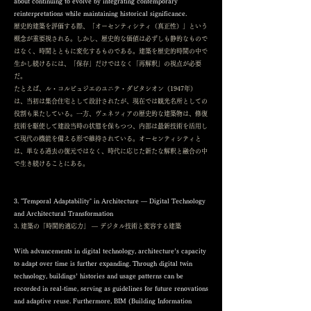
about continuing to evolve by integrating contemporary
reinterpretations while maintaining historical significance.
歴史的建築を評価する際、「オーセンティシティ（真正性）」という
概念が重要視される。しかし、歴史的な価値は必ずしも静的なもので
はなく、時間とともに変化するものである。建築を歴史的時間の中で
生かし続けるには、「保存」だけではなく「再解釈」の視点が必要
だ。
たとえば、ル・コルビュジエのユニテ・ダビタシオン（1947年）
は、当初は集合住宅として設計されたが、現在では観光名所としての
役割も果たしている。一方、ヴェネツィアの歴史的な建築物は、修復
技術を駆使して建設当時の状態を保ちつつ、内部は最新技術を活用し
て現代の機能を備える形で維持されている。オーセンティシティと
は、単なる過去の復元ではなく、時代に応じた新たな解釈と融合の中
で生き続けることにある。
3. "Temporal Adaptability" in Architecture — Digital Technology
and Architectural Transformation
3. 建築の「時間的適応力」 ― デジタル技術と変容する建築
With advancements in digital technology, architecture’s capacity
to adapt over time is further expanding. Through digital twin
technology, buildings’ histories and usage patterns can be
recorded in real-time, serving as guidelines for future renovations
and adaptive reuse. Furthermore, BIM (Building Information