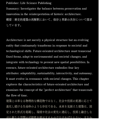
Publisher: Life Science Publishing
Summary: Investigates the balance between preservation and
innovation in the reinterpretation of historic architecture.
概要：歴史的建築の再解釈において、保存と革新の共存について探求
しています。
Architecture is not merely a physical structure but an evolving
entity that continuously transforms in response to societal and
technological shifts. Future-oriented architecture must transcend
fixed forms, adapt to environmental and societal changes, and
integrate with technology to present new spatial possibilities. In
essence, future-oriented architecture embodies four key
attributes: adaptability, sustainability, interactivity, and autonomy.
It must evolve in resonance with societal changes. This chapter
explores the characteristics of future-oriented architecture and
examines the concept of the "perfect architecture" that transcends
the flow of time.
建築とは単なる物理的な構造物ではなく、社会や技術の変遷に応じて
進化し続ける生命体のような存在である。未来を見据えた建築は、固
定された形式を超越し、環境や社会の変化に適応し、技術と融合しな
がら新たな空間の可能性を提示するものでなければならない。すなわ
ち、未来志向の建築とは、適応性、持続可能性、インタラクティブ
性、自律性という四つの特性を備え、社会の変化と共鳴しながら進化
し続ける建築である。本章では、未来志向の建築の特性を紐解き、時