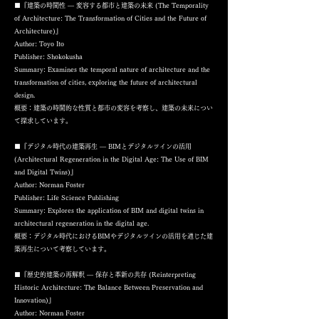
■『建築の時間性 ― 変容する都市と建築の未来 (The Temporality
of Architecture: The Transformation of Cities and the Future of
Architecture)』
Author: Toyo Ito
Publisher: Shokokusha
Summary: Examines the temporal nature of architecture and the
transformation of cities, exploring the future of architectural
design.
概要：建築の時間的な性質と都市の変容を考察し、建築の未来につい
て探求しています。
■『デジタル時代の建築再生 ― BIMとデジタルツインの活用
(Architectural Regeneration in the Digital Age: The Use of BIM
and Digital Twins)』
Author: Norman Foster
Publisher: Life Science Publishing
Summary: Explores the application of BIM and digital twins in
architectural regeneration in the digital age.
概要：デジタル時代におけるBIMやデジタルツインの活用を通じた建
築再生について考察しています。
■『歴史的建築の再解釈 ― 保存と革新の共存 (Reinterpreting
Historic Architecture: The Balance Between Preservation and
Innovation)』
Author: Norman Foster