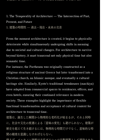
1. The Temporality of Architecture — The Intersection of Past,
Present, and Future
1. 建築の時間性 ― 過去・現在・未来の交差
From the moment architecture is created, it begins to physically
deteriorate while simultaneously undergoing shifts in meaning
due to societal and cultural changes. For architecture to survive
beyond history, it must transcend not only physical time but also
semantic time.
For instance, the Parthenon was originally constructed as a
religious structure of ancient Greece but later transformed into a
Christian church, an Islamic mosque, and eventually a cultural
heritage site. Similarly, Kyoto’s traditional townhouses (machiya)
have adapted from commercial spaces to residences, offices, and
even hotels, ensuring their continued relevance in modern
society. These examples highlight the importance of flexible
functional transformation and acceptance of cultural context for
architecture to transcend time.
建築は、誕生した瞬間から物理的な老朽化が始まるが、それと同時
に、社会や文化の変遷による「意味の変化」も避けられない。建築が
歴史を超えて生き続けるには、物理的な時間だけでなく、意味的な時
間の越境を意識しなければならない。
例えば、パルテノン神殿は古代ギリシャの宗教建築として建設された