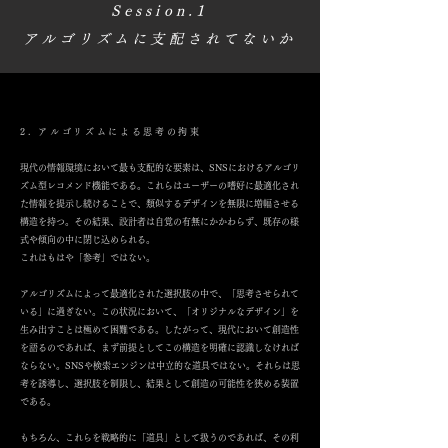
Session.1
アルゴリズムに支配されてないか
2. アルゴリズムによる思考の拘束
現代の情報環境において最も支配的な要素は、SNSにおけるアルゴリ
ズム型レコメンド機能である。これらはユーザーの嗜好に最適化され
た情報を提示し続けることで、類似するデザインを無限に増幅させる
構造を持つ。その結果、設計者は自覚の有無にかかわらず、既存の様
式や傾向の中に閉じ込められる。
これはもはや「参考」ではない。
アルゴリズムによって最適化された選択肢の中で、「思考させられて
いる」に過ぎない。この状況において、「オリジナルなデザイン」を
生み出すことは極めて困難である。したがって、現代において創造性
を語るのであれば、まず前提としてこの構造を明確に認識しなければ
ならない。SNSや検索エンジンは中立的な道具ではない。それらは思
考を誘導し、選択肢を制限し、結果として創造の可能性を狭める装置
である。
もちろん、これらを戦略的に「道具」として扱うのであれば、その利