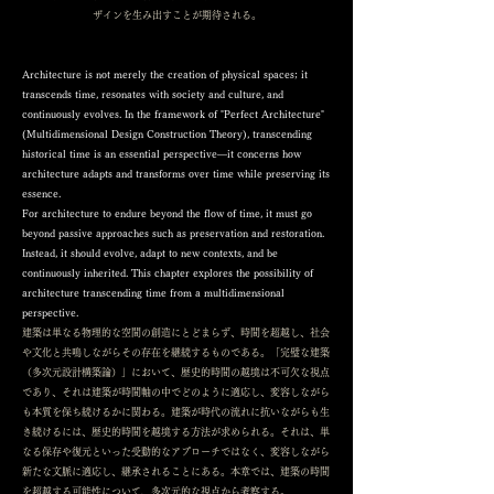
ザインを生み出すことが期待される。
Architecture is not merely the creation of physical spaces; it
transcends time, resonates with society and culture, and
continuously evolves. In the framework of "Perfect Architecture"
(Multidimensional Design Construction Theory), transcending
historical time is an essential perspective—it concerns how
architecture adapts and transforms over time while preserving its
essence.
For architecture to endure beyond the flow of time, it must go
beyond passive approaches such as preservation and restoration.
Instead, it should evolve, adapt to new contexts, and be
continuously inherited. This chapter explores the possibility of
architecture transcending time from a multidimensional
perspective.
建築は単なる物理的な空間の創造にとどまらず、時間を超越し、社会
や文化と共鳴しながらその存在を継続するものである。「完璧な建築
（多次元設計構築論）」において、歴史的時間の越境は不可欠な視点
であり、それは建築が時間軸の中でどのように適応し、変容しながら
も本質を保ち続けるかに関わる。建築が時代の流れに抗いながらも生
き続けるには、歴史的時間を越境する方法が求められる。それは、単
なる保存や復元といった受動的なアプローチではなく、変容しながら
新たな文脈に適応し、継承されることにある。本章では、建築の時間
を超越する可能性について、多次元的な視点から考察する。