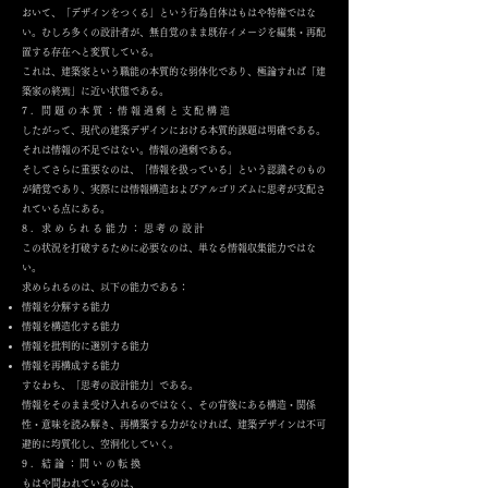
おいて、「デザインをつくる」という行為自体はもはや特権ではな
い。むしろ多くの設計者が、無自覚のまま既存イメージを編集・再配
置する存在へと変質している。
これは、建築家という職能の本質的な弱体化であり、極論すれば「建
築家の終焉」に近い状態である。
7. 問題の本質：情報過剰と支配構造
したがって、現代の建築デザインにおける本質的課題は明確である。
それは情報の不足ではない。情報の過剰である。
そしてさらに重要なのは、「情報を扱っている」という認識そのもの
が錯覚であり、実際には情報構造およびアルゴリズムに思考が支配さ
れている点にある。
8. 求められる能力：思考の設計
この状況を打破するために必要なのは、単なる情報収集能力ではな
い。
求められるのは、以下の能力である：
情報を分解する能力
情報を構造化する能力
情報を批判的に選別する能力
情報を再構成する能力
すなわち、「思考の設計能力」である。
情報をそのまま受け入れるのではなく、その背後にある構造・関係
性・意味を読み解き、再構築する力がなければ、建築デザインは不可
避的に均質化し、空洞化していく。
9. 結論：問いの転換
もはや問われているのは、