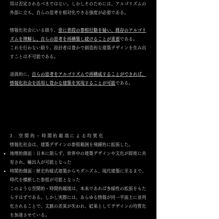
用は否定されるべきではない。しかしそのためには、アルゴリズムの
外部に立ち、自らの思考を相対化できる強度が必要である。
情報化社会にいる限り、
常に普段の参照行動を疑い、既存のアルゴリ
ズムを理解し、自らの思考を再構築し続けることが重要
である。
これを行わない限り、設計者は豊かで創造的な建築デザインを生み出
すことは不可能である。
逆説的に、
自らの思考をアルゴリズムで再構成することができれば、
情報化社会を活用し豊かな建築を実現することが可能
である。
3. 空間的・時間的越境による均質化
情報化社会は、建築デザインの参照範囲を飛躍的に拡張した。
地理的側面：日本に限らず、世界中の建築デザインや文化が即座に共
有され、輸出入が可能となった
時間的側面：歴史的様式建築からモダニズム、現代建築に至るまで、
時代を横断した参照が可能となった
このような空間的・時間的越境は、本来であれば多様性の拡張をもた
らすはずである。しかし実際には、あらゆる情報が同一平面上に並列
化されることで、文脈の差異が失われ、結果としてデザインの均質化
を加速させている。