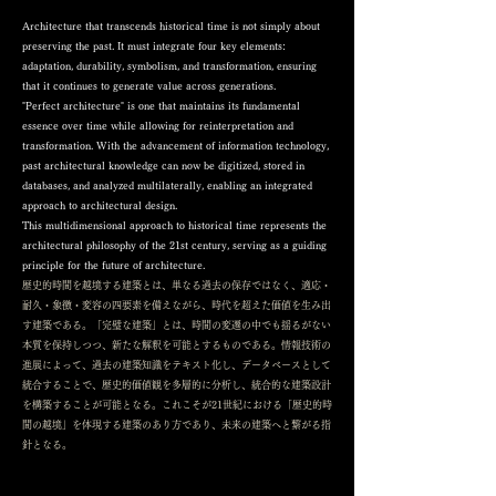
Architecture that transcends historical time is not simply about
preserving the past. It must integrate four key elements:
adaptation, durability, symbolism, and transformation, ensuring
that it continues to generate value across generations.
"Perfect architecture" is one that maintains its fundamental
essence over time while allowing for reinterpretation and
transformation. With the advancement of information technology,
past architectural knowledge can now be digitized, stored in
databases, and analyzed multilaterally, enabling an integrated
approach to architectural design.
This multidimensional approach to historical time represents the
architectural philosophy of the 21st century, serving as a guiding
principle for the future of architecture.
歴史的時間を越境する建築とは、単なる過去の保存ではなく、適応・
耐久・象徴・変容の四要素を備えながら、時代を超えた価値を生み出
す建築である。「完璧な建築」とは、時間の変遷の中でも揺るがない
本質を保持しつつ、新たな解釈を可能とするものである。情報技術の
進展によって、過去の建築知識をテキスト化し、データベースとして
統合することで、歴史的価値観を多層的に分析し、統合的な建築設計
を構築することが可能となる。これこそが21世紀における「歴史的時
間の越境」を体現する建築のあり方であり、未来の建築へと繋がる指
針となる。