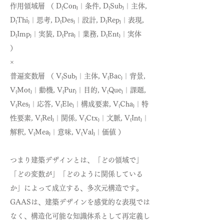
作用領域層 （ D₍Con₎｜条件, D₍Sub₎｜主体,
D₍Thi₎｜思考, D₍Des₎｜設計, D₍Rep₎｜表現,
D₍Imp₎｜実装, D₍Pra₎｜業務, D₍Ent₎｜実体
）
×
普遍変数層 （ V₍Sub₎｜主体, V₍Bac₎｜背景,
V₍Mot₎｜動機, V₍Pur₎｜目的, V₍Que₎｜課題,
V₍Res₎｜応答, V₍Ele₎｜構成要素, V₍Cha₎｜特
性要素, V₍Rel₎｜関係, V₍Ctx₎｜文脈, V₍Int₎｜
解釈, V₍Mea₎｜意味, V₍Val₎｜価値 ）
つまり建築デザインとは、「どの領域で」
「どの変数が」「どのように関係している
か」によって成立する、多次元構造です。
GAASは、建築デザインを感覚的な表現では
なく、構造化可能な知識体系として再定義し