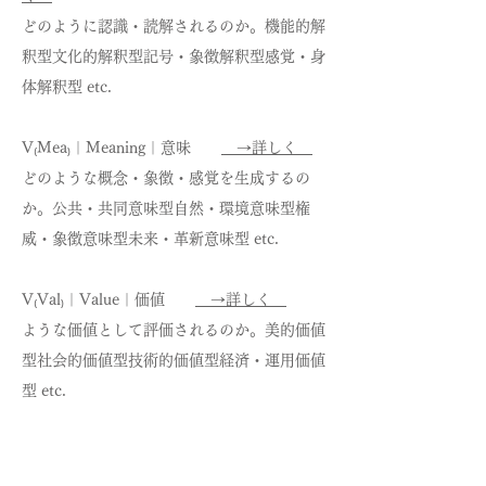
どのように認識・読解されるのか。機能的解
釈型文化的解釈型記号・象徴解釈型感覚・身
体解釈型 etc.
V₍Mea₎｜Meaning｜意味
→詳しく
どのような概念・象徴・感覚を生成するの
か。公共・共同意味型自然・環境意味型権
威・象徴意味型未来・革新意味型 etc.
V₍Val₎｜Value｜価値
→詳しく
ような価値として評価されるのか。美的価値
型社会的価値型技術的価値型経済・運用価値
型 etc.