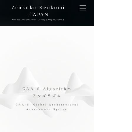
Zenkoku Kenkomi
.JAPAN
Global Architectural Design Organization
GAA-S Algorithm
アルゴリズム
GAA-S Global Architectural
Assessment System