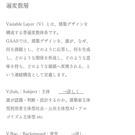
遍変数層
Variable Layer（V）とは、建築デザインを
構成する普遍変数体系です。
GAASでは、建築デザインを、誰が、なぜ、
何を課題とし、どのように応答し、何を生成
し、どのような関係を形成し、どのような意
味を持ち、どのような価値へ変換される、と
いう連続構造として定義します。
V₍Sub₎｜Subject｜主体
→詳しく
誰が認識・判断・設計するのか。建築家主体
型利用者主体型社会・公共主体型AI・アル
ゴリズム主体型 etc.
V₍Bac₎｜Background｜背景
→詳し