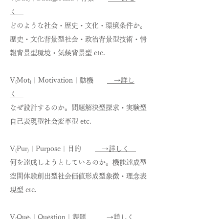
く
どのような社会・歴史・文化・環境条件か。
歴史・文化背景型社会・政治背景型技術・情
報背景型環境・気候背景型 etc.
V₍Mot₎｜Motivation｜動機
→詳し
く
なぜ設計するのか。問題解決型探求・実験型
自己表現型社会変革型 etc.
V₍Pur₎｜Purpose｜目的
→詳しく
何を達成しようとしているのか。機能達成型
空間体験創出型社会価値形成型象徴・理念表
現型 etc.
V₍Que₎｜Question｜課題
→詳しく