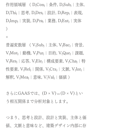
作用領域層 （ D₍Con₎｜条件, D₍Sub₎｜主体,
D₍Thi₎｜思考, D₍Des₎｜設計, D₍Rep₎｜表現,
D₍Imp₎｜実装, D₍Pra₎｜業務, D₍Ent₎｜実体
）
×
普遍変数層 （ V₍Sub₎｜主体, V₍Bac₎｜背景,
V₍Mot₎｜動機, V₍Pur₎｜目的, V₍Que₎｜課題,
V₍Res₎｜応答, V₍Ele₎｜構成要素, V₍Cha₎｜特
性要素, V₍Rel₎｜関係, V₍Ctx₎｜文脈, V₍Int₎｜
解釈, V₍Mea₎｜意味, V₍Val₎｜価値 ）
さらにGAASでは、(D × V)↔(D × V)とい
う相互関係まで分析対象とします。
つまり、思考と設計、設計と実装、主体と価
値、文脈と意味など、建築デザイン内部に存