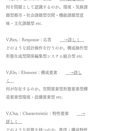
何を問題として認識するのか。環境・気候課
題型都市・社会課題型空間・機能課題型意
味・文化課題型 etc.
V₍Res₎｜Response｜応答
→詳しく
どのような設計操作を行うのか。構成操作型
形態生成型関係編集型システム統合型 etc.
V₍Ele₎｜Element｜構成要素
→詳し
く
何が存在するのか。空間要素型形態要素型構
造要素型環境・設備要素型 etc.
V₍Cha₎｜Characteristic｜特性要素
→
詳しく
どのような状態を持つのか。秩序・構成特性