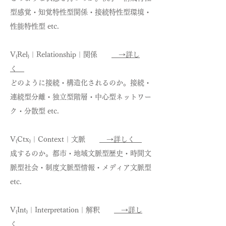
型感覚・知覚特性型関係・接続特性型環境・
性能特性型 etc.
V₍Rel₎｜Relationship｜関係
→詳し
く
どのように接続・構造化されるのか。接続・
連続型分離・独立型階層・中心型ネットワー
ク・分散型 etc.
V₍Ctx₎｜Context｜文脈
→詳しく
成するのか。都市・地域文脈型歴史・時間文
脈型社会・制度文脈型情報・メディア文脈型
etc.
V₍Int₎｜Interpretation｜解釈
→詳し
く