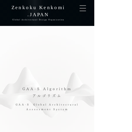
Zenkoku Kenkomi
.JAPAN
Global Architectural Design Organization
GAA-S Algorithm
アルゴリズム
GAA-S Global Architectural
Assessment System